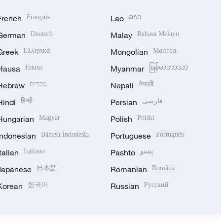
French
Français
Lao
ລາວ
German
Deutsch
Malay
Bahasa Melayu
Greek
Ελληνικά
Mongolian
Монгол
Hausa
Hausa
Myanmar
မြန်မာဘာသာ
Hebrew
עברית
Nepali
नेपाली
Hindi
हिन्दी
Persian
فارسی
Hungarian
Magyar
Polish
Polski
Indonesian
Bahasa Indonesia
Portuguese
Português
Italian
Italiano
Pashto
پښتو
Japanese
日本語
Romanian
Română
Korean
한국어
Russian
Русский