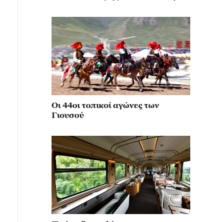
κίνηση για την αναβίωση του
μιλιταρισμού
Οι 44οι τοπικοί αγώνες των
Γιουσού