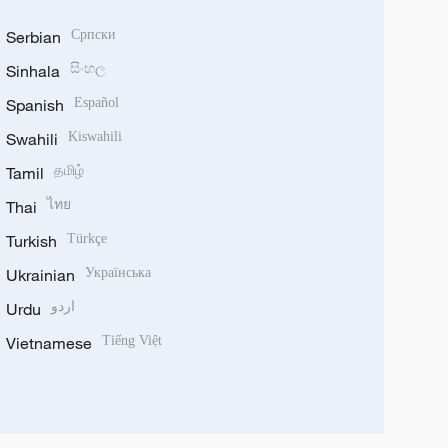
Serbian
Српски
Sinhala
සිංහල
Spanish
Español
Swahili
Kiswahili
Tamil
தமிழ்
Thai
ไทย
Turkish
Türkçe
Ukrainian
Українська
Urdu
اردو
Vietnamese
Tiếng Việt