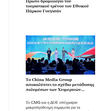
Πρώτο δρομολόγιο του
τουριστικού τρένου του Εθνικού
Πάρκου Γουγισάν
Το China Media Group
αποκαλύπτει το σχέδιο μετάδοσης
πολυμέσων των Χειμερινών
Ολυμπιακών Αγώνων του Μιλάνου-
Κορτίνα 2026
Το CMG και η ΔΟΕ υπέγραψαν
μακροπρόθεσμη συμφωνία για τα