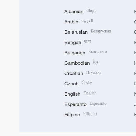
Albanian
Shqip
Arabic
العربية
Belarusian
Беларуская
Bengali
বাংলা
Bulgarian
Български
Cambodian
ខ្មែរ
Croatian
Hrvatski
Czech
Český
English
English
Esperanto
Esperanto
Filipino
Filipino