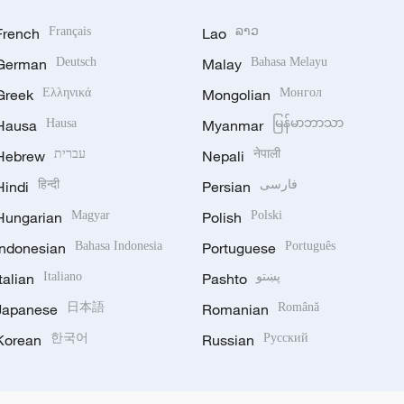
French
Français
Lao
ລາວ
German
Deutsch
Malay
Bahasa Melayu
Greek
Ελληνικά
Mongolian
Монгол
Hausa
Hausa
Myanmar
မြန်မာဘာသာ
Hebrew
עברית
Nepali
नेपाली
Hindi
हिन्दी
Persian
فارسی
Hungarian
Magyar
Polish
Polski
Indonesian
Bahasa Indonesia
Portuguese
Português
Italian
Italiano
Pashto
پښتو
Japanese
日本語
Romanian
Română
Korean
한국어
Russian
Русский