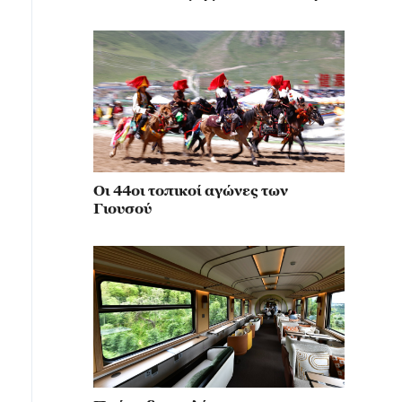
κίνηση για την αναβίωση του
μιλιταρισμού
Οι 44οι τοπικοί αγώνες των
Γιουσού