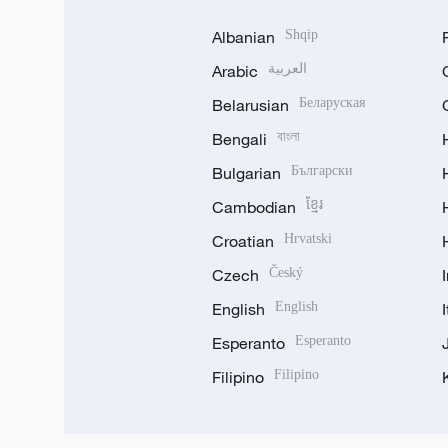
Albanian
Shqip
Arabic
العربية
Belarusian
Беларуская
Bengali
বাংলা
Bulgarian
Български
Cambodian
ខ្មែរ
Croatian
Hrvatski
Czech
Český
English
English
Esperanto
Esperanto
Filipino
Filipino