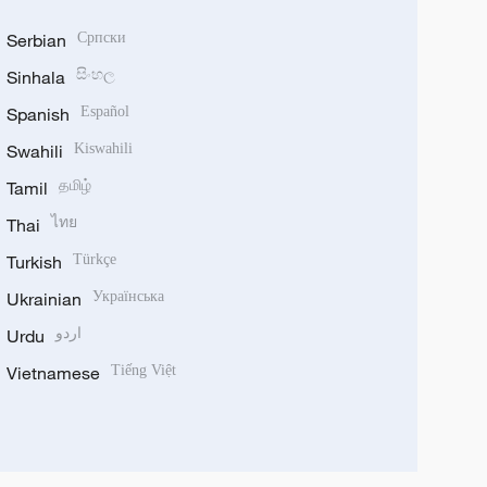
Serbian
Српски
Sinhala
සිංහල
Spanish
Español
Swahili
Kiswahili
Tamil
தமிழ்
Thai
ไทย
Turkish
Türkçe
Ukrainian
Українська
Urdu
اردو
Vietnamese
Tiếng Việt