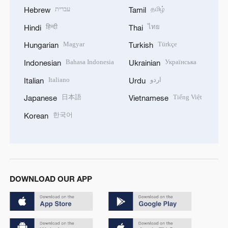
עברית
தமிழ்
Hebrew
Tamil
हिन्दी
ไทย
Hindi
Thai
Magyar
Türkçe
Hungarian
Turkish
Bahasa Indonesia
Українська
Indonesian
Ukrainian
Italiano
اردو
Italian
Urdu
日本語
Tiếng Việt
Japanese
Vietnamese
한국어
Korean
DOWNLOAD OUR APP