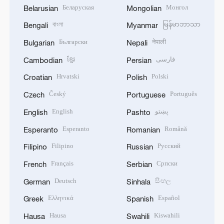
Беларуская
Монгол
Belarusian
Mongolian
বাংলা
မြန်မာဘာသာ
Bengali
Myanmar
Български
नेपाली
Bulgarian
Nepali
ខ្មែរ
فارسی
Cambodian
Persian
Hrvatski
Polski
Croatian
Polish
Český
Português
Czech
Portuguese
English
پښتو
English
Pashto
Esperanto
Română
Esperanto
Romanian
Filipino
Русский
Filipino
Russian
Français
Српски
French
Serbian
Deutsch
සිංහල
German
Sinhala
Ελληνικά
Español
Greek
Spanish
Hausa
Kiswahili
Hausa
Swahili