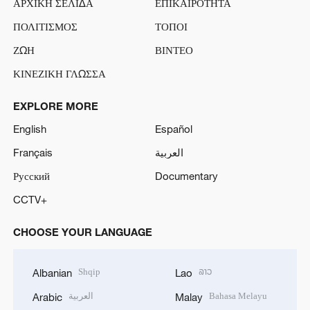
ΑΡΧΙΚΗ ΣΕΛΙΔΑ
ΕΠΙΚΑΙΡΟΤΗΤΑ
ΠΟΛΙΤΙΣΜΟΣ
ΤΟΠΟΙ
ΖΩΗ
ΒΙΝΤΕΟ
ΚΙΝΕΖΙΚΗ ΓΛΩΣΣΑ
EXPLORE MORE
English
Español
Français
العربية
Русский
Documentary
CCTV+
CHOOSE YOUR LANGUAGE
Shqip
ລາວ
Albanian
Lao
العربية
Bahasa Melayu
Arabic
Malay