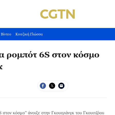
Βίντεο
Κινεζική Γλώσσα
α ρομπότ 6S στον κόσμο
κ
S στον κόσμο" άνοιξε στην Γκουιγιάνγκ του Γκουιτζόου