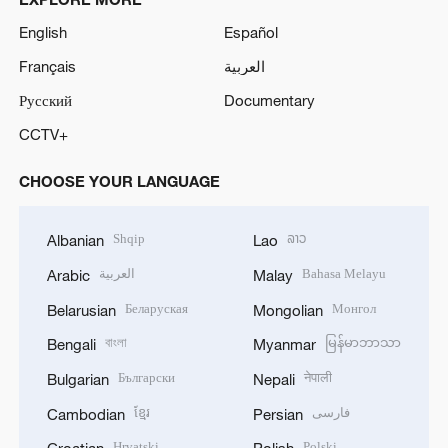
English
Español
Français
العربية
Русский
Documentary
CCTV+
CHOOSE YOUR LANGUAGE
Shqip
ລາວ
Albanian
Lao
العربية
Bahasa Melayu
Arabic
Malay
Беларуская
Монгол
Belarusian
Mongolian
বাংলা
မြန်မာဘာသာ
Bengali
Myanmar
Български
नेपाली
Bulgarian
Nepali
ខ្មែរ
فارسی
Cambodian
Persian
Hrvatski
Polski