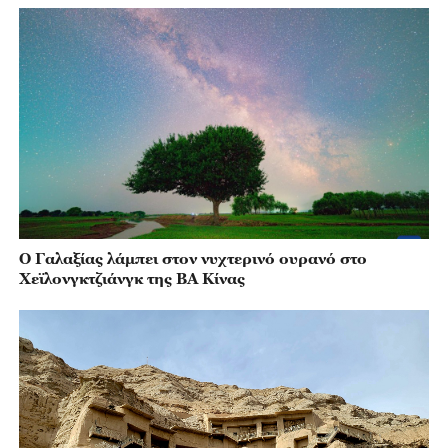
Ο Γαλαξίας λάμπει στον νυχτερινό ουρανό στο
Χεϊλονγκτζιάνγκ της ΒΑ Κίνας