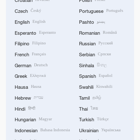
Croatian
Polish
Český
Português
Czech
Portuguese
English
پښتو
English
Pashto
Esperanto
Română
Esperanto
Romanian
Filipino
Русский
Filipino
Russian
Français
Српски
French
Serbian
Deutsch
සිංහල
German
Sinhala
Ελληνικά
Español
Greek
Spanish
Hausa
Kiswahili
Hausa
Swahili
עברית
தமிழ்
Hebrew
Tamil
हिन्दी
ไทย
Hindi
Thai
Magyar
Türkçe
Hungarian
Turkish
Bahasa Indonesia
Українська
Indonesian
Ukrainian