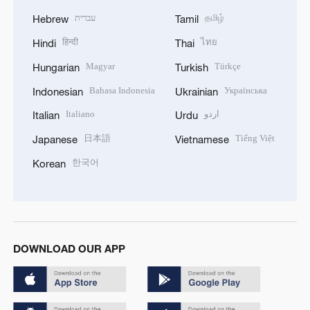
עברית
தமிழ்
Hebrew
Tamil
हिन्दी
ไทย
Hindi
Thai
Magyar
Türkçe
Hungarian
Turkish
Bahasa Indonesia
Українська
Indonesian
Ukrainian
Italiano
اردو
Italian
Urdu
日本語
Tiếng Việt
Japanese
Vietnamese
한국어
Korean
DOWNLOAD OUR APP