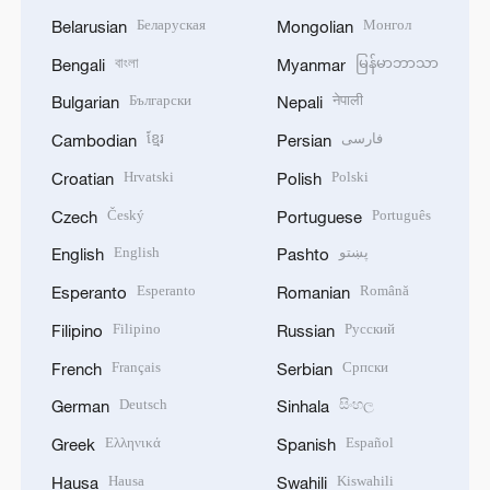
Беларуская
Монгол
Belarusian
Mongolian
বাংলা
မြန်မာဘာသာ
Bengali
Myanmar
Български
नेपाली
Bulgarian
Nepali
ខ្មែរ
فارسی
Cambodian
Persian
Hrvatski
Polski
Croatian
Polish
Český
Português
Czech
Portuguese
English
پښتو
English
Pashto
Esperanto
Română
Esperanto
Romanian
Filipino
Русский
Filipino
Russian
Français
Српски
French
Serbian
Deutsch
සිංහල
German
Sinhala
Ελληνικά
Español
Greek
Spanish
Hausa
Kiswahili
Hausa
Swahili