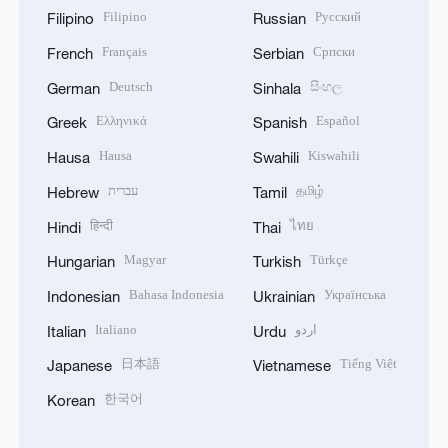
Filipino
Русский
Filipino
Russian
Français
Српски
French
Serbian
Deutsch
සිංහල
German
Sinhala
Ελληνικά
Español
Greek
Spanish
Hausa
Kiswahili
Hausa
Swahili
עברית
தமிழ்
Hebrew
Tamil
हिन्दी
ไทย
Hindi
Thai
Magyar
Türkçe
Hungarian
Turkish
Bahasa Indonesia
Українська
Indonesian
Ukrainian
Italiano
اردو
Italian
Urdu
日本語
Tiếng Việt
Japanese
Vietnamese
한국어
Korean