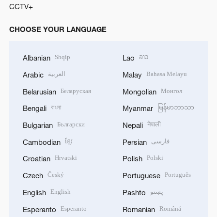
CCTV+
CHOOSE YOUR LANGUAGE
Shqip
ລາວ
Albanian
Lao
العربية
Bahasa Melayu
Arabic
Malay
Беларуская
Монгол
Belarusian
Mongolian
বাংলা
မြန်မာဘာသာ
Bengali
Myanmar
Български
नेपाली
Bulgarian
Nepali
ខ្មែរ
فارسی
Cambodian
Persian
Hrvatski
Polski
Croatian
Polish
Český
Português
Czech
Portuguese
English
پښتو
English
Pashto
Esperanto
Română
Esperanto
Romanian