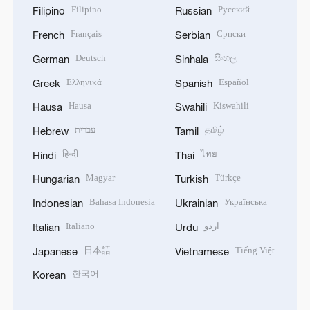
Filipino
Русский
Filipino
Russian
Français
Српски
French
Serbian
Deutsch
සිංහල
German
Sinhala
Ελληνικά
Español
Greek
Spanish
Hausa
Kiswahili
Hausa
Swahili
עברית
தமிழ்
Hebrew
Tamil
हिन्दी
ไทย
Hindi
Thai
Magyar
Türkçe
Hungarian
Turkish
Bahasa Indonesia
Українська
Indonesian
Ukrainian
Italiano
اردو
Italian
Urdu
日本語
Tiếng Việt
Japanese
Vietnamese
한국어
Korean