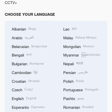
CCTV+
CHOOSE YOUR LANGUAGE
Shqip
ລາວ
Albanian
Lao
العربية
Bahasa Melayu
Arabic
Malay
Беларуская
Монгол
Belarusian
Mongolian
বাংলা
မြန်မာဘာသာ
Bengali
Myanmar
Български
नेपाली
Bulgarian
Nepali
ខ្មែរ
فارسی
Cambodian
Persian
Hrvatski
Polski
Croatian
Polish
Český
Português
Czech
Portuguese
English
پښتو
English
Pashto
Esperanto
Română
Esperanto
Romanian