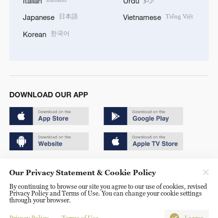
Italian
Urdu
日本語
Tiếng Việt
Japanese
Vietnamese
한국어
Korean
DOWNLOAD OUR APP
Copyright © 2024 CGTN.
Our Privacy Statement & Cookie Policy
京ICP备20000184号
By continuing to browse our site you agree to our use of cookies, revised
Privacy Policy and Terms of Use. You can change your cookie settings
京公网安备 11010502050052号
through your browser.
Disinformation report hotline: 010-85061466
Privacy Policy
Terms of Use
I agree