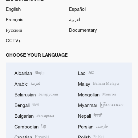
English
Español
Français
العربية
Русский
Documentary
CCTV+
CHOOSE YOUR LANGUAGE
Shqip
ລາວ
Albanian
Lao
العربية
Bahasa Melayu
Arabic
Malay
Беларуская
Монгол
Belarusian
Mongolian
বাংলা
မြန်မာဘာသာ
Bengali
Myanmar
Български
नेपाली
Bulgarian
Nepali
ខ្មែរ
فارسی
Cambodian
Persian
Hrvatski
Polski
Croatian
Polish