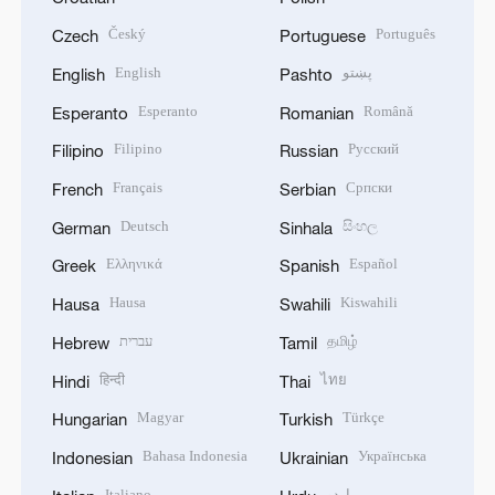
Český
Português
Czech
Portuguese
English
پښتو
English
Pashto
Esperanto
Română
Esperanto
Romanian
Filipino
Русский
Filipino
Russian
Français
Српски
French
Serbian
Deutsch
සිංහල
German
Sinhala
Ελληνικά
Español
Greek
Spanish
Hausa
Kiswahili
Hausa
Swahili
עברית
தமிழ்
Hebrew
Tamil
हिन्दी
ไทย
Hindi
Thai
Magyar
Türkçe
Hungarian
Turkish
Bahasa Indonesia
Українська
Indonesian
Ukrainian
Italiano
اردو