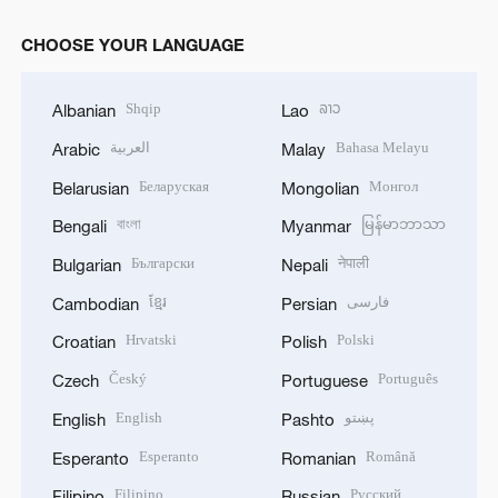
CHOOSE YOUR LANGUAGE
Shqip
ລາວ
Albanian
Lao
العربية
Bahasa Melayu
Arabic
Malay
Беларуская
Монгол
Belarusian
Mongolian
বাংলা
မြန်မာဘာသာ
Bengali
Myanmar
Български
नेपाली
Bulgarian
Nepali
ខ្មែរ
فارسی
Cambodian
Persian
Hrvatski
Polski
Croatian
Polish
Český
Português
Czech
Portuguese
English
پښتو
English
Pashto
Esperanto
Română
Esperanto
Romanian
Filipino
Русский
Filipino
Russian