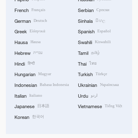
Français
Српски
French
Serbian
Deutsch
සිංහල
German
Sinhala
Ελληνικά
Español
Greek
Spanish
Hausa
Kiswahili
Hausa
Swahili
עברית
தமிழ்
Hebrew
Tamil
हिन्दी
ไทย
Hindi
Thai
Magyar
Türkçe
Hungarian
Turkish
Bahasa Indonesia
Українська
Indonesian
Ukrainian
Italiano
اردو
Italian
Urdu
日本語
Tiếng Việt
Japanese
Vietnamese
한국어
Korean