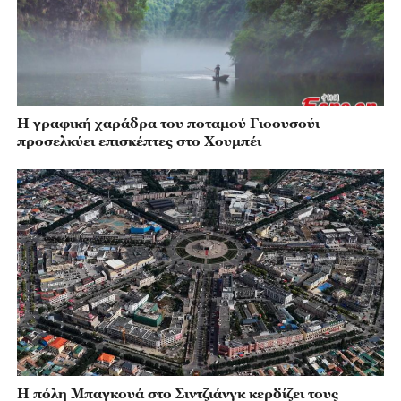
Η γραφική χαράδρα του ποταμού Γιοουσούι
προσελκύει επισκέπτες στο Χουμπέι
Η πόλη Μπαγκουά στο Σιντζιάνγκ κερδίζει τους