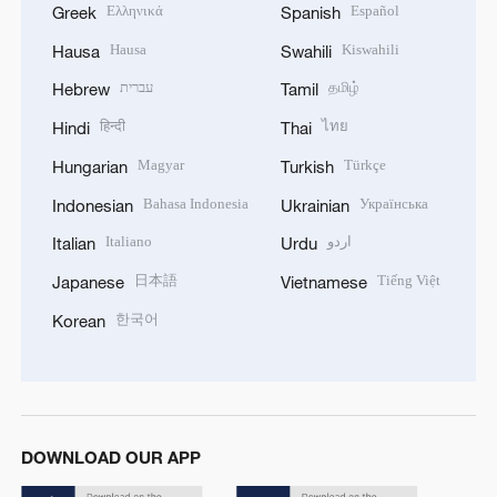
Ελληνικά
Español
Greek
Spanish
Hausa
Kiswahili
Hausa
Swahili
עברית
தமிழ்
Hebrew
Tamil
हिन्दी
ไทย
Hindi
Thai
Magyar
Türkçe
Hungarian
Turkish
Bahasa Indonesia
Українська
Indonesian
Ukrainian
Italiano
اردو
Italian
Urdu
日本語
Tiếng Việt
Japanese
Vietnamese
한국어
Korean
DOWNLOAD OUR APP