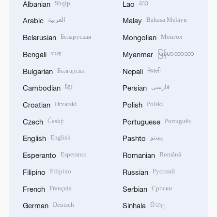
Shqip
ລາວ
Albanian
Lao
العربية
Bahasa Melayu
Arabic
Malay
Беларуская
Монгол
Belarusian
Mongolian
বাংলা
မြန်မာဘာသာ
Bengali
Myanmar
Български
नेपाली
Bulgarian
Nepali
ខ្មែរ
فارسی
Cambodian
Persian
Hrvatski
Polski
Croatian
Polish
Český
Português
Czech
Portuguese
English
پښتو
English
Pashto
Esperanto
Română
Esperanto
Romanian
Filipino
Русский
Filipino
Russian
Français
Српски
French
Serbian
Deutsch
සිංහල
German
Sinhala