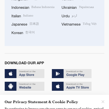
Bahasa Indonesia
Українська
Indonesian
Ukrainian
Italiano
اردو
Italian
Urdu
日本語
Tiếng Việt
Japanese
Vietnamese
한국어
Korean
DOWNLOAD OUR APP
Copyright © 2024 CGTN.
Our Privacy Statement & Cookie Policy
京ICP备20000184号
By continuing to browse our site you agree to our use of cookies, revised