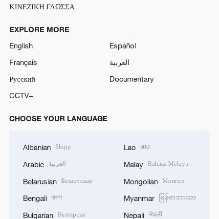
ΚΙΝΕΖΙΚΗ ΓΛΩΣΣΑ
EXPLORE MORE
English
Español
Français
العربية
Русский
Documentary
CCTV+
CHOOSE YOUR LANGUAGE
Shqip
ລາວ
Albanian
Lao
العربية
Bahasa Melayu
Arabic
Malay
Беларуская
Монгол
Belarusian
Mongolian
বাংলা
မြန်မာဘာသာ
Bengali
Myanmar
Български
नेपाली
Bulgarian
Nepali