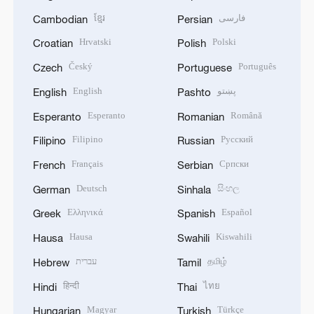
ខ្មែរ
فارسی
Cambodian
Persian
Hrvatski
Polski
Croatian
Polish
Český
Português
Czech
Portuguese
English
پښتو
English
Pashto
Esperanto
Română
Esperanto
Romanian
Filipino
Русский
Filipino
Russian
Français
Српски
French
Serbian
Deutsch
සිංහල
German
Sinhala
Ελληνικά
Español
Greek
Spanish
Hausa
Kiswahili
Hausa
Swahili
עברית
தமிழ்
Hebrew
Tamil
हिन्दी
ไทย
Hindi
Thai
Magyar
Türkçe
Hungarian
Turkish