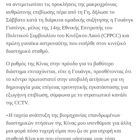
να αντιμετωπίσει τις προκλήσεις της μακροχρόνιας
ανθρώπινης επιβίωσης πέρα από τη Γη, δήλωσε το
Σάββατο κατά τη διάρκεια ομαδικής συζήτησης η Γουάνγκ
Γιαπίνγκ, μέλος της 14ης Εθνικής Επιτροπής του
Πολιτικού Συμβουλίου του Κινέζικου Λαού (CPPCC) και
πρώτη γυναίκα αστροναύτης που εισήλθε στον κινεζικό
διαστημικό σταθμό.
Ο ρυθμός της Κίνας στην πρόοδο για το βαθύτερο
διάστημα επιταχύνεται, είπε η Γουάνγκ, προσθέτοντας ότι
το κέντρο πρωτοστατεί στην υποβολή αιτήσεων για τη
δημιουργία μιας επίγειας ερευνητικής εγκατάστασης για
εξωγήινη επιβίωση, σύμφωνα με το στρατιωτικό κανάλι
της CCTV.
«Η ταχεία ανάπτυξη της βιομηχανίας επανδρωμένων
διαστημικών πτήσεων της Κίνας μου υπενθύμισε για άλλη
μια φορά πόσο τυχερή είμαι που ζω σε μια ισχυρή και
σταθερή Κίνα και που γίνομαι μάρτυρας μιας τόσο