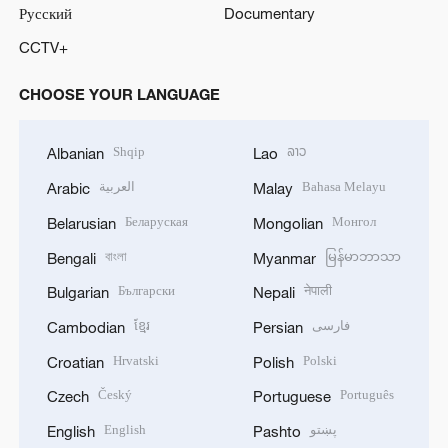
Русский
Documentary
CCTV+
CHOOSE YOUR LANGUAGE
Shqip
ລາວ
Albanian
Lao
العربية
Bahasa Melayu
Arabic
Malay
Беларуская
Монгол
Belarusian
Mongolian
বাংলা
မြန်မာဘာသာ
Bengali
Myanmar
Български
नेपाली
Bulgarian
Nepali
ខ្មែរ
فارسی
Cambodian
Persian
Hrvatski
Polski
Croatian
Polish
Český
Português
Czech
Portuguese
English
پښتو
English
Pashto