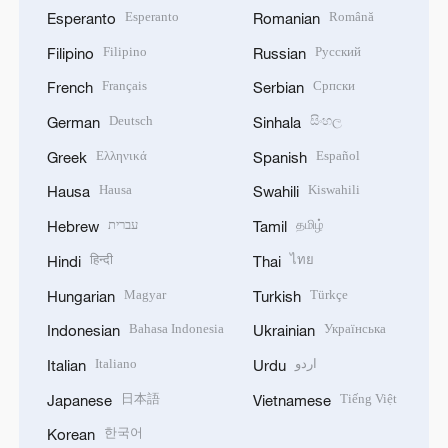
Esperanto
Română
Esperanto
Romanian
Filipino
Русский
Filipino
Russian
Français
Српски
French
Serbian
Deutsch
සිංහල
German
Sinhala
Ελληνικά
Español
Greek
Spanish
Hausa
Kiswahili
Hausa
Swahili
עברית
தமிழ்
Hebrew
Tamil
हिन्दी
ไทย
Hindi
Thai
Magyar
Türkçe
Hungarian
Turkish
Bahasa Indonesia
Українська
Indonesian
Ukrainian
Italiano
اردو
Italian
Urdu
日本語
Tiếng Việt
Japanese
Vietnamese
한국어
Korean