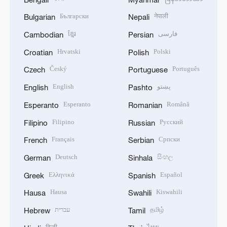
Български
नेपाली
Bulgarian
Nepali
ខ្មែរ
فارسی
Cambodian
Persian
Hrvatski
Polski
Croatian
Polish
Český
Português
Czech
Portuguese
English
پښتو
English
Pashto
Esperanto
Română
Esperanto
Romanian
Filipino
Русский
Filipino
Russian
Français
Српски
French
Serbian
Deutsch
සිංහල
German
Sinhala
Ελληνικά
Español
Greek
Spanish
Hausa
Kiswahili
Hausa
Swahili
עברית
தமிழ்
Hebrew
Tamil