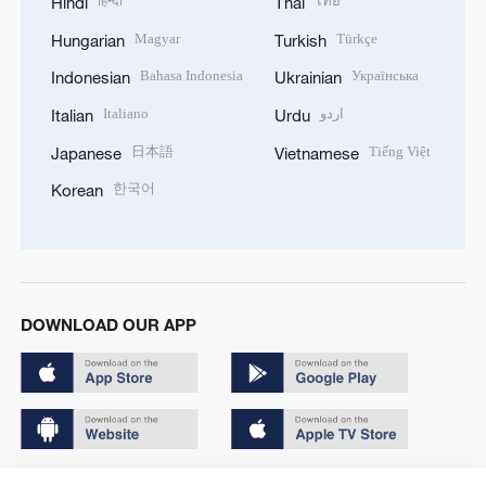
हिन्दी
ไทย
Hindi
Thai
Magyar
Türkçe
Hungarian
Turkish
Bahasa Indonesia
Українська
Indonesian
Ukrainian
Italiano
اردو
Italian
Urdu
日本語
Tiếng Việt
Japanese
Vietnamese
한국어
Korean
DOWNLOAD OUR APP
Copyright © 2024 CGTN.