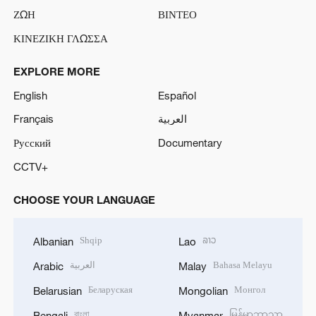
ΖΩΗ
ΒΙΝΤΕΟ
ΚΙΝΕΖΙΚΗ ΓΛΩΣΣΑ
EXPLORE MORE
English
Español
Français
العربية
Русский
Documentary
CCTV+
CHOOSE YOUR LANGUAGE
Shqip
ລາວ
Albanian
Lao
العربية
Bahasa Melayu
Arabic
Malay
Беларуская
Монгол
Belarusian
Mongolian
বাংলা
မြန်မာဘာသာ
Bengali
Myanmar