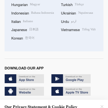
Magyar
Türkçe
Hungarian
Turkish
Bahasa Indonesia
Українська
Indonesian
Ukrainian
Italiano
اردو
Italian
Urdu
日本語
Tiếng Việt
Japanese
Vietnamese
한국어
Korean
DOWNLOAD OUR APP
Copyright © 2024 CGTN.
Our Privacy Statement & Cookie Policy