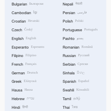
Български
नेपाली
Bulgarian
Nepali
ខ្មែរ
فارسی
Cambodian
Persian
Hrvatski
Polski
Croatian
Polish
Český
Português
Czech
Portuguese
English
پښتو
English
Pashto
Esperanto
Română
Esperanto
Romanian
Filipino
Русский
Filipino
Russian
Français
Српски
French
Serbian
Deutsch
සිංහල
German
Sinhala
Ελληνικά
Español
Greek
Spanish
Hausa
Kiswahili
Hausa
Swahili
עברית
தமிழ்
Hebrew
Tamil
हिन्दी
ไทย
Hindi
Thai