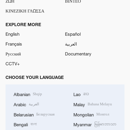
ΖΩΗ
ΒΙΝΤΕΟ
ΚΙΝΕΖΙΚΗ ΓΛΩΣΣΑ
EXPLORE MORE
English
Español
Français
العربية
Русский
Documentary
CCTV+
CHOOSE YOUR LANGUAGE
Shqip
ລາວ
Albanian
Lao
العربية
Bahasa Melayu
Arabic
Malay
Беларуская
Монгол
Belarusian
Mongolian
বাংলা
မြန်မာဘာသာ
Bengali
Myanmar