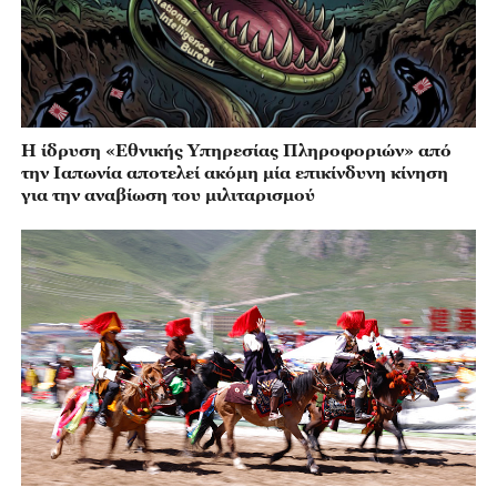
Η ίδρυση «Εθνικής Υπηρεσίας Πληροφοριών» από
την Ιαπωνία αποτελεί ακόμη μία επικίνδυνη κίνηση
για την αναβίωση του μιλιταρισμού