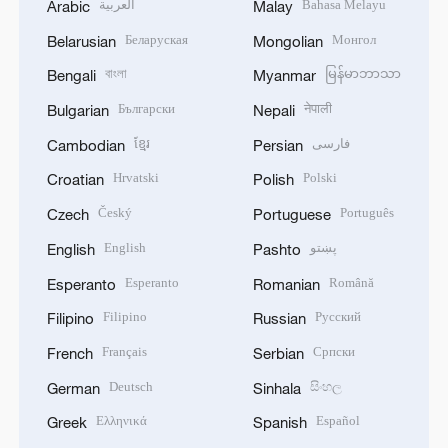
العربية
Bahasa Melayu
Arabic
Malay
Беларуская
Монгол
Belarusian
Mongolian
বাংলা
မြန်မာဘာသာ
Bengali
Myanmar
Български
नेपाली
Bulgarian
Nepali
ខ្មែរ
فارسی
Cambodian
Persian
Hrvatski
Polski
Croatian
Polish
Český
Português
Czech
Portuguese
English
پښتو
English
Pashto
Esperanto
Română
Esperanto
Romanian
Filipino
Русский
Filipino
Russian
Français
Српски
French
Serbian
Deutsch
සිංහල
German
Sinhala
Ελληνικά
Español
Greek
Spanish