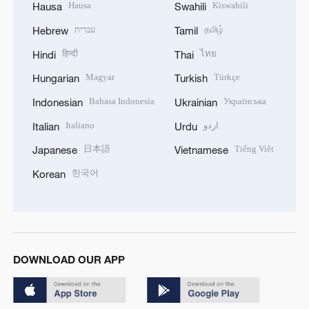
Hausa
Kiswahili
Hausa
Swahili
עברית
தமிழ்
Hebrew
Tamil
हिन्दी
ไทย
Hindi
Thai
Magyar
Türkçe
Hungarian
Turkish
Bahasa Indonesia
Українська
Indonesian
Ukrainian
Italiano
اردو
Italian
Urdu
日本語
Tiếng Việt
Japanese
Vietnamese
한국어
Korean
DOWNLOAD OUR APP