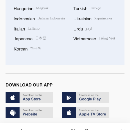
Magyar
Türkçe
Hungarian
Turkish
Bahasa Indonesia
Українська
Indonesian
Ukrainian
Italiano
اردو
Italian
Urdu
日本語
Tiếng Việt
Japanese
Vietnamese
한국어
Korean
DOWNLOAD OUR APP
Copyright © 2024 CGTN.