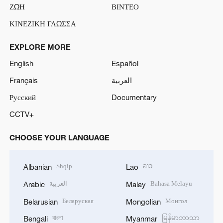
ΖΩΗ
ΒΙΝΤΕΟ
ΚΙΝΕΖΙΚΗ ΓΛΩΣΣΑ
EXPLORE MORE
English
Español
Français
العربية
Русский
Documentary
CCTV+
CHOOSE YOUR LANGUAGE
Shqip
ລາວ
Albanian
Lao
العربية
Bahasa Melayu
Arabic
Malay
Беларуская
Монгол
Belarusian
Mongolian
বাংলা
မြန်မာဘာသာ
Bengali
Myanmar