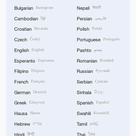
Български
नेपाली
Bulgarian
Nepali
ខ្មែរ
فارسی
Cambodian
Persian
Hrvatski
Polski
Croatian
Polish
Český
Português
Czech
Portuguese
English
پښتو
English
Pashto
Esperanto
Română
Esperanto
Romanian
Filipino
Русский
Filipino
Russian
Français
Српски
French
Serbian
Deutsch
සිංහල
German
Sinhala
Ελληνικά
Español
Greek
Spanish
Hausa
Kiswahili
Hausa
Swahili
עברית
தமிழ்
Hebrew
Tamil
हिन्दी
ไทย
Hindi
Thai