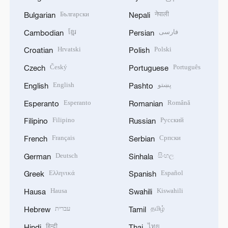
Български
नेपाली
Bulgarian
Nepali
ខ្មែរ
فارسی
Cambodian
Persian
Hrvatski
Polski
Croatian
Polish
Český
Português
Czech
Portuguese
English
پښتو
English
Pashto
Esperanto
Română
Esperanto
Romanian
Filipino
Русский
Filipino
Russian
Français
Српски
French
Serbian
Deutsch
සිංහල
German
Sinhala
Ελληνικά
Español
Greek
Spanish
Hausa
Kiswahili
Hausa
Swahili
עברית
தமிழ்
Hebrew
Tamil
हिन्दी
ไทย
Hindi
Thai