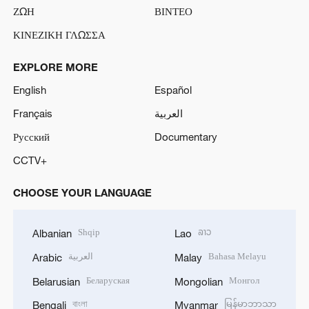
ΖΩΗ
ΒΙΝΤΕΟ
ΚΙΝΕΖΙΚΗ ΓΛΩΣΣΑ
EXPLORE MORE
English
Español
Français
العربية
Русский
Documentary
CCTV+
CHOOSE YOUR LANGUAGE
Shqip
ລາວ
Albanian
Lao
العربية
Bahasa Melayu
Arabic
Malay
Беларуская
Монгол
Belarusian
Mongolian
বাংলা
မြန်မာဘာသာ
Bengali
Myanmar