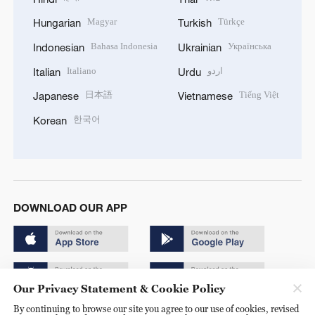
Magyar
Türkçe
Hungarian
Turkish
Bahasa Indonesia
Українська
Indonesian
Ukrainian
Italiano
اردو
Italian
Urdu
日本語
Tiếng Việt
Japanese
Vietnamese
한국어
Korean
DOWNLOAD OUR APP
Our Privacy Statement & Cookie Policy
By continuing to browse our site you agree to our use of cookies, revised
Copyright © 2024 CGTN.