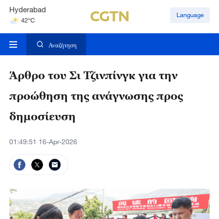
Hyderabad
Language
42°C
Mumbai
31°C
Αναζήτηση
Kuala Lumpur
31°C
Άρθρο του Σι Τζινπίνγκ για την
προώθηση της ανάγνωσης προς
δημοσίευση
01:49:51 16-Apr-2026