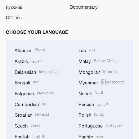
Русский
Documentary
CCTV+
CHOOSE YOUR LANGUAGE
Shqip
ລາວ
Albanian
Lao
العربية
Bahasa Melayu
Arabic
Malay
Беларуская
Монгол
Belarusian
Mongolian
বাংলা
မြန်မာဘာသာ
Bengali
Myanmar
Български
नेपाली
Bulgarian
Nepali
ខ្មែរ
فارسی
Cambodian
Persian
Hrvatski
Polski
Croatian
Polish
Český
Português
Czech
Portuguese
English
پښتو
English
Pashto