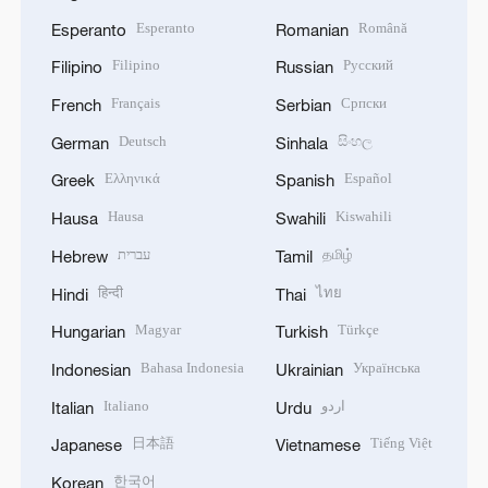
Esperanto
Română
Esperanto
Romanian
Filipino
Русский
Filipino
Russian
Français
Српски
French
Serbian
Deutsch
සිංහල
German
Sinhala
Ελληνικά
Español
Greek
Spanish
Hausa
Kiswahili
Hausa
Swahili
עברית
தமிழ்
Hebrew
Tamil
हिन्दी
ไทย
Hindi
Thai
Magyar
Türkçe
Hungarian
Turkish
Bahasa Indonesia
Українська
Indonesian
Ukrainian
Italiano
اردو
Italian
Urdu
日本語
Tiếng Việt
Japanese
Vietnamese
한국어
Korean