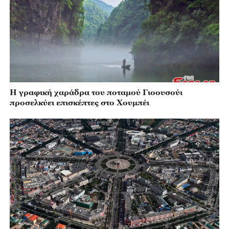
Η γραφική χαράδρα του ποταμού Γιοουσούι
προσελκύει επισκέπτες στο Χουμπέι