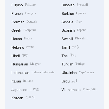
Filipino
Русский
Filipino
Russian
Français
Српски
French
Serbian
Deutsch
සිංහල
German
Sinhala
Ελληνικά
Español
Greek
Spanish
Hausa
Kiswahili
Hausa
Swahili
עברית
தமிழ்
Hebrew
Tamil
हिन्दी
ไทย
Hindi
Thai
Magyar
Türkçe
Hungarian
Turkish
Bahasa Indonesia
Українська
Indonesian
Ukrainian
Italiano
اردو
Italian
Urdu
日本語
Tiếng Việt
Japanese
Vietnamese
한국어
Korean