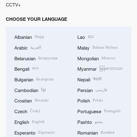
CCTV+
CHOOSE YOUR LANGUAGE
Shqip
ລາວ
Albanian
Lao
العربية
Bahasa Melayu
Arabic
Malay
Беларуская
Монгол
Belarusian
Mongolian
বাংলা
မြန်မာဘာသာ
Bengali
Myanmar
Български
नेपाली
Bulgarian
Nepali
ខ្មែរ
فارسی
Cambodian
Persian
Hrvatski
Polski
Croatian
Polish
Český
Português
Czech
Portuguese
English
پښتو
English
Pashto
Esperanto
Română
Esperanto
Romanian