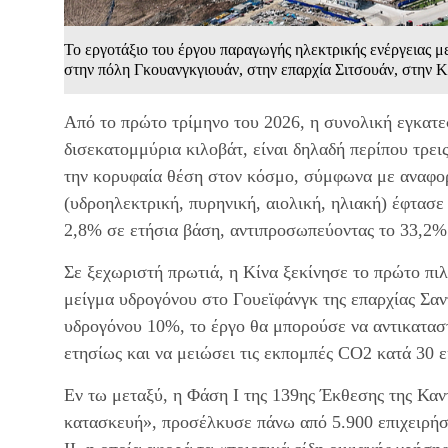
Το εργοτάξιο του έργου παραγωγής ηλεκτρικής ενέργειας 
στην πόλη Γκουανγκγιουάν, στην επαρχία Σιτσουάν, στην Κ
Από το πρώτο τρίμηνο του 2026, η συνολική εγκατε
δισεκατομμύρια κιλοβάτ, είναι δηλαδή περίπου τρε
την κορυφαία θέση στον κόσμο, σύμφωνα με αναφο
(υδροηλεκτρική, πυρηνική, αιολική, ηλιακή) έφτασ
2,8% σε ετήσια βάση, αντιπροσωπεύοντας το 33,2% 
Σε ξεχωριστή πρωτιά, η Κίνα ξεκίνησε το πρώτο πιλ
μείγμα υδρογόνου στο Γουεϊφάνγκ της επαρχίας Σα
υδρογόνου 10%, το έργο θα μπορούσε να αντικατασ
ετησίως και να μειώσει τις εκπομπές CO2 κατά 30 
Εν τω μεταξύ, η Φάση Ι της 139ης Έκθεσης της Καν
κατασκευή», προσέλκυσε πάνω από 5.900 επιχειρήσ