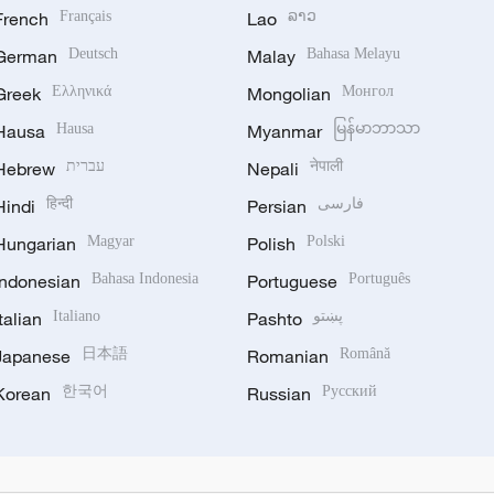
French
Français
Lao
ລາວ
German
Deutsch
Malay
Bahasa Melayu
Greek
Ελληνικά
Mongolian
Монгол
Hausa
Hausa
Myanmar
မြန်မာဘာသာ
Hebrew
עברית
Nepali
नेपाली
Hindi
हिन्दी
Persian
فارسی
Hungarian
Magyar
Polish
Polski
Indonesian
Bahasa Indonesia
Portuguese
Português
Italian
Italiano
Pashto
پښتو
Japanese
日本語
Romanian
Română
Korean
한국어
Russian
Русский