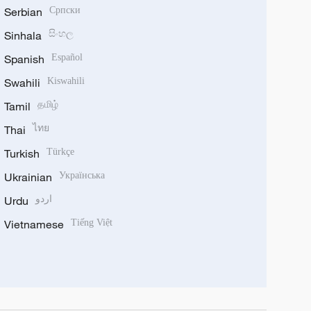
Serbian
Српски
Sinhala
සිංහල
Spanish
Español
Swahili
Kiswahili
Tamil
தமிழ்
Thai
ไทย
Turkish
Türkçe
Ukrainian
Українська
Urdu
اردو
Vietnamese
Tiếng Việt