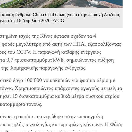
με καύση άνθρακα China Coal Guangyuan στην περιοχή Λιτζόου,
ίνα, στις 16 Απριλίου 2026. /VCG
στημένη ισχύς της Κίνας έφτασε σχεδόν τα 4
ις φορές μεγαλύτερη από αυτή των ΗΠΑ, εξασφαλίζοντας
ρές του CCTV. Η παραγωγή καθαρής ενέργειας
ε τα 0,7 τρισεκατομμύρια kWh, σημειώνοντας αύξηση
της βιομηχανικής παραγωγής ενέργειας.
οτικό έργο 100.000 νοικοκυριών για φυσικό αέριο με
ντόνγκ. Χρησιμοποιώντας υπάρχοντες αγωγούς με μείγμα
τήσει 15 δισεκατομμύρια κυβικά μέτρα φυσικού αερίου
εκατομμύρια τόνους.
τόνας, η οποία επικεντρώθηκε στην «προηγμένη
εις υψηλής τεχνολογίας και «μικρών γιγάντων». Η Φάση