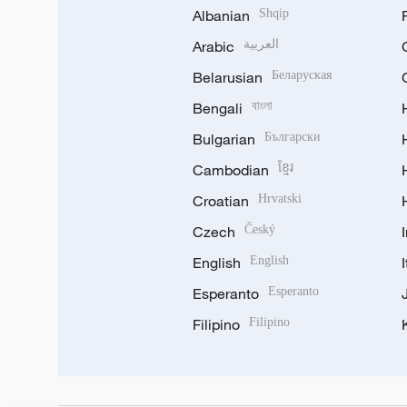
Albanian
Shqip
Arabic
العربية
Belarusian
Беларуская
Bengali
বাংলা
Bulgarian
Български
Cambodian
ខ្មែរ
Croatian
Hrvatski
Czech
Český
English
English
Esperanto
Esperanto
Filipino
Filipino