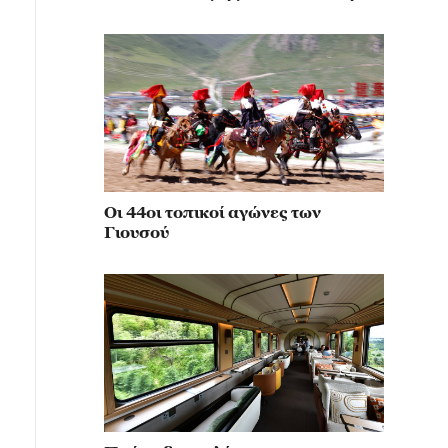
κίνηση για την αναβίωση του
μιλιταρισμού
Οι 44οι τοπικοί αγώνες των
Γιουσού