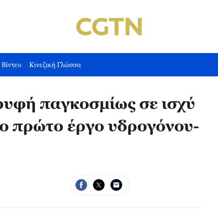
Βίντεο
Κινεζική Γλώσσα
ρυφή παγκοσμίως σε ισχύ
 το πρώτο έργο υδρογόνου-