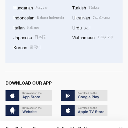
Magyar
Türkçe
Hungarian
Turkish
Bahasa Indonesia
Українська
Indonesian
Ukrainian
Italiano
اردو
Italian
Urdu
日本語
Tiếng Việt
Japanese
Vietnamese
한국어
Korean
DOWNLOAD OUR APP
Copyright © 2024 CGTN.