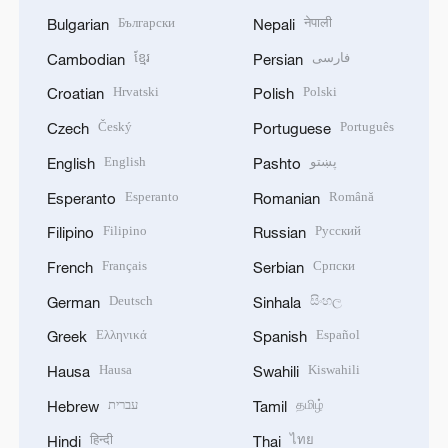
Български
नेपाली
Bulgarian
Nepali
ខ្មែរ
فارسی
Cambodian
Persian
Hrvatski
Polski
Croatian
Polish
Český
Português
Czech
Portuguese
English
پښتو
English
Pashto
Esperanto
Română
Esperanto
Romanian
Filipino
Русский
Filipino
Russian
Français
Српски
French
Serbian
Deutsch
සිංහල
German
Sinhala
Ελληνικά
Español
Greek
Spanish
Hausa
Kiswahili
Hausa
Swahili
עברית
தமிழ்
Hebrew
Tamil
हिन्दी
ไทย
Hindi
Thai