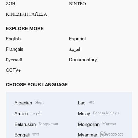
ΖΩΗ
ΒΙΝΤΕΟ
ΚΙΝΕΖΙΚΗ ΓΛΩΣΣΑ
EXPLORE MORE
English
Español
Français
العربية
Русский
Documentary
CCTV+
CHOOSE YOUR LANGUAGE
Shqip
ລາວ
Albanian
Lao
العربية
Bahasa Melayu
Arabic
Malay
Беларуская
Монгол
Belarusian
Mongolian
বাংলা
မြန်မာဘာသာ
Bengali
Myanmar