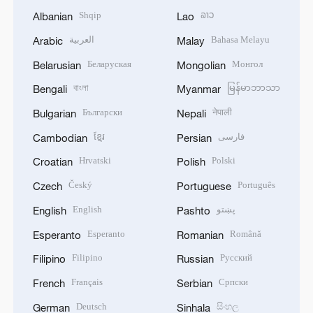
Shqip
ລາວ
Albanian
Lao
العربية
Bahasa Melayu
Arabic
Malay
Беларуская
Монгол
Belarusian
Mongolian
বাংলা
မြန်မာဘာသာ
Bengali
Myanmar
Български
नेपाली
Bulgarian
Nepali
ខ្មែរ
فارسی
Cambodian
Persian
Hrvatski
Polski
Croatian
Polish
Český
Português
Czech
Portuguese
English
پښتو
English
Pashto
Esperanto
Română
Esperanto
Romanian
Filipino
Русский
Filipino
Russian
Français
Српски
French
Serbian
Deutsch
සිංහල
German
Sinhala