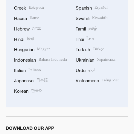
Ελληνικά
Español
Greek
Spanish
Hausa
Kiswahili
Hausa
Swahili
עברית
தமிழ்
Hebrew
Tamil
हिन्दी
ไทย
Hindi
Thai
Magyar
Türkçe
Hungarian
Turkish
Bahasa Indonesia
Українська
Indonesian
Ukrainian
Italiano
اردو
Italian
Urdu
日本語
Tiếng Việt
Japanese
Vietnamese
한국어
Korean
DOWNLOAD OUR APP