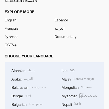
ΚΙΝΕΖΙΚΗ ΓΛΩΣΣΑ
EXPLORE MORE
English
Español
Français
العربية
Русский
Documentary
CCTV+
CHOOSE YOUR LANGUAGE
Shqip
ລາວ
Albanian
Lao
العربية
Bahasa Melayu
Arabic
Malay
Беларуская
Монгол
Belarusian
Mongolian
বাংলা
မြန်မာဘာသာ
Bengali
Myanmar
Български
नेपाली
Bulgarian
Nepali