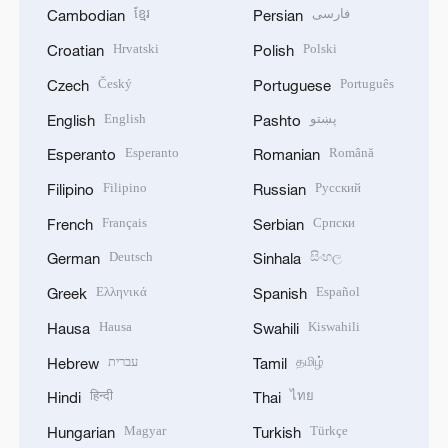
ខ្មែរ
فارسی
Cambodian
Persian
Hrvatski
Polski
Croatian
Polish
Český
Português
Czech
Portuguese
English
پښتو
English
Pashto
Esperanto
Română
Esperanto
Romanian
Filipino
Русский
Filipino
Russian
Français
Српски
French
Serbian
Deutsch
සිංහල
German
Sinhala
Ελληνικά
Español
Greek
Spanish
Hausa
Kiswahili
Hausa
Swahili
עברית
தமிழ்
Hebrew
Tamil
हिन्दी
ไทย
Hindi
Thai
Magyar
Türkçe
Hungarian
Turkish