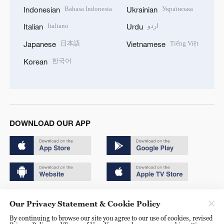
Bahasa Indonesia
Українська
Indonesian
Ukrainian
Italiano
اردو
Italian
Urdu
日本語
Tiếng Việt
Japanese
Vietnamese
한국어
Korean
DOWNLOAD OUR APP
Copyright © 2024 CGTN.
Our Privacy Statement & Cookie Policy
京ICP备20000184号
By continuing to browse our site you agree to our use of cookies, revised