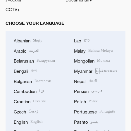
CCTV+
CHOOSE YOUR LANGUAGE
Shqip
ລາວ
Albanian
Lao
العربية
Bahasa Melayu
Arabic
Malay
Беларуская
Монгол
Belarusian
Mongolian
বাংলা
မြန်မာဘာသာ
Bengali
Myanmar
Български
नेपाली
Bulgarian
Nepali
ខ្មែរ
فارسی
Cambodian
Persian
Hrvatski
Polski
Croatian
Polish
Český
Português
Czech
Portuguese
English
پښتو
English
Pashto