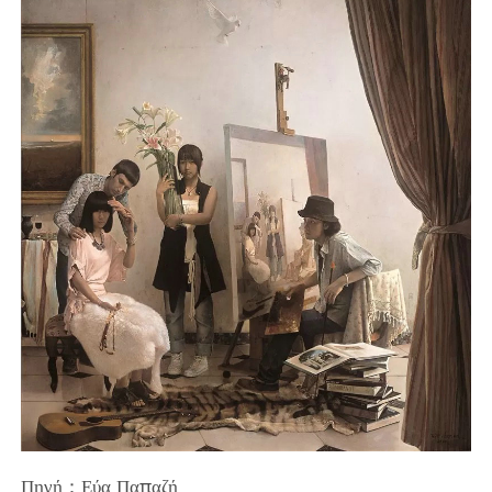
Πηγή：Εύα Παπαζή