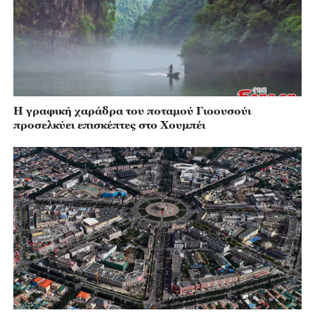
Η γραφική χαράδρα του ποταμού Γιοουσούι
προσελκύει επισκέπτες στο Χουμπέι