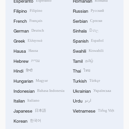
Esperanto
Română
Esperanto
Romanian
Filipino
Русский
Filipino
Russian
Français
Српски
French
Serbian
Deutsch
සිංහල
German
Sinhala
Ελληνικά
Español
Greek
Spanish
Hausa
Kiswahili
Hausa
Swahili
עברית
தமிழ்
Hebrew
Tamil
हिन्दी
ไทย
Hindi
Thai
Magyar
Türkçe
Hungarian
Turkish
Bahasa Indonesia
Українська
Indonesian
Ukrainian
Italiano
اردو
Italian
Urdu
日本語
Tiếng Việt
Japanese
Vietnamese
한국어
Korean