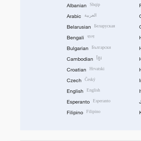
Albanian
Shqip
Arabic
العربية
Belarusian
Беларуская
Bengali
বাংলা
Bulgarian
Български
Cambodian
ខ្មែរ
Croatian
Hrvatski
Czech
Český
English
English
Esperanto
Esperanto
Filipino
Filipino