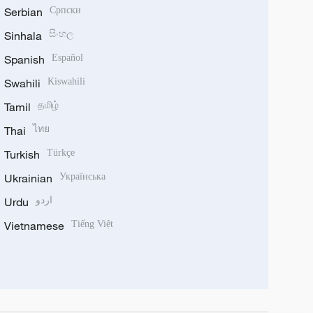
Serbian
Српски
Sinhala
සිංහල
Spanish
Español
Swahili
Kiswahili
Tamil
தமிழ்
Thai
ไทย
Turkish
Türkçe
Ukrainian
Українська
Urdu
اردو
Vietnamese
Tiếng Việt