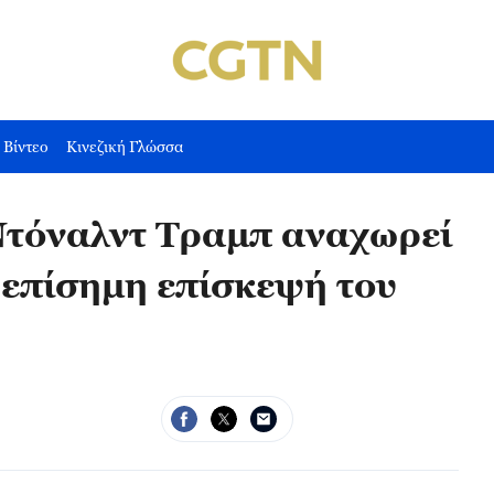
Βίντεο
Κινεζική Γλώσσα
τόναλντ Τραμπ αναχωρεί
 επίσημη επίσκεψή του