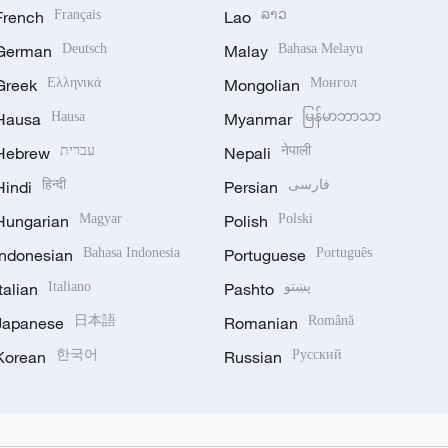
French
Français
Lao
ລາວ
German
Deutsch
Malay
Bahasa Melayu
Greek
Ελληνικά
Mongolian
Монгол
Hausa
Hausa
Myanmar
မြန်မာဘာသာ
Hebrew
עברית
Nepali
नेपाली
Hindi
हिन्दी
Persian
فارسی
Hungarian
Magyar
Polish
Polski
Indonesian
Bahasa Indonesia
Portuguese
Português
Italian
Italiano
Pashto
پښتو
Japanese
日本語
Romanian
Română
Korean
한국어
Russian
Русский