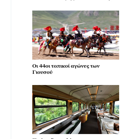
κίνηση για την αναβίωση του
μιλιταρισμού
Οι 44οι τοπικοί αγώνες των
Γιουσού