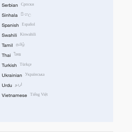
Serbian
Српски
Sinhala
සිංහල
Spanish
Español
Swahili
Kiswahili
Tamil
தமிழ்
Thai
ไทย
Turkish
Türkçe
Ukrainian
Українська
Urdu
اردو
Vietnamese
Tiếng Việt