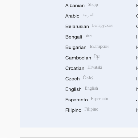
Albanian
Shqip
Arabic
العربية
Belarusian
Беларуская
Bengali
বাংলা
Bulgarian
Български
Cambodian
ខ្មែរ
Croatian
Hrvatski
Czech
Český
English
English
Esperanto
Esperanto
Filipino
Filipino