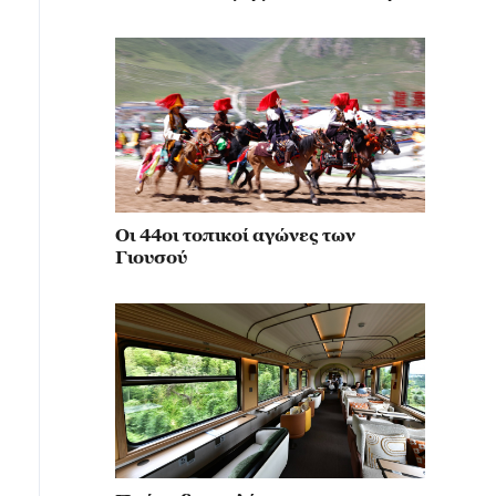
κίνηση για την αναβίωση του
μιλιταρισμού
Οι 44οι τοπικοί αγώνες των
Γιουσού