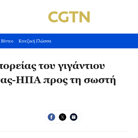
Βίντεο
Κινεζική Γλώσσα
ορείας του γιγάντιου
νας-ΗΠΑ προς τη σωστή