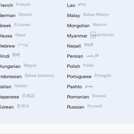
French
Français
Lao
ລາວ
German
Deutsch
Malay
Bahasa Melayu
Greek
Ελληνικά
Mongolian
Монгол
Hausa
Hausa
Myanmar
မြန်မာဘာသာ
Hebrew
עברית
Nepali
नेपाली
Hindi
हिन्दी
Persian
فارسی
Hungarian
Magyar
Polish
Polski
Indonesian
Bahasa Indonesia
Portuguese
Português
Italian
Italiano
Pashto
پښتو
Japanese
日本語
Romanian
Română
Korean
한국어
Russian
Русский