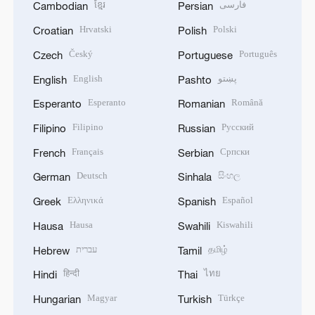
ខ្មែរ
فارسی
Cambodian
Persian
Hrvatski
Polski
Croatian
Polish
Český
Português
Czech
Portuguese
English
پښتو
English
Pashto
Esperanto
Română
Esperanto
Romanian
Filipino
Русский
Filipino
Russian
Français
Српски
French
Serbian
Deutsch
සිංහල
German
Sinhala
Ελληνικά
Español
Greek
Spanish
Hausa
Kiswahili
Hausa
Swahili
עברית
தமிழ்
Hebrew
Tamil
हिन्दी
ไทย
Hindi
Thai
Magyar
Türkçe
Hungarian
Turkish