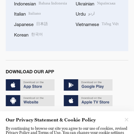
Bahasa Indonesia
Українська
Indonesian
Ukrainian
Italiano
اردو
Italian
Urdu
日本語
Tiếng Việt
Japanese
Vietnamese
한국어
Korean
DOWNLOAD OUR APP
Copyright © 2024 CGTN.
Our Privacy Statement & Cookie Policy
京ICP备20000184号
By continuing to browse our site you agree to our use of cookies, revised
Privacy Policy and Terms of Use. You can change your cookie settings