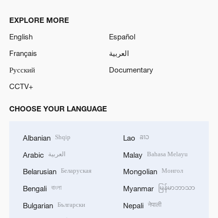
EXPLORE MORE
English
Español
Français
العربية
Русский
Documentary
CCTV+
CHOOSE YOUR LANGUAGE
Shqip
ລາວ
Albanian
Lao
العربية
Bahasa Melayu
Arabic
Malay
Беларуская
Монгол
Belarusian
Mongolian
বাংলা
မြန်မာဘာသာ
Bengali
Myanmar
Български
नेपाली
Bulgarian
Nepali