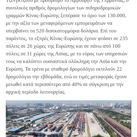
Τζενγκτζόου με προορισμό το Αμβούργο της Γερμανίας, ο
συνολικός αριθμός δρομολογίων των σιδηροδρομικών
γραμμών Κίνας-Ευρώπης ξεπέρασε το όριο των 130.000,
με την αξία των μεταφερόμενων εμπορευμάτων να
υπερβαίνει τα 520 δισεκατομμύρια δολάρια. Επί του
παρόντος, το εξπρές Κίνας-Ευρώπης έχουν φτάσει σε 235
πόλεις σε 26 χώρες της Ευρώπης και σε πάνω από 100
πόλεις σε 11 χώρες της Ασίας, με το εύρος των υπηρεσιών
τους να καλύπτει ουσιαστικά ολόκληρη την Ασία και την
Ευρώπη. Τα τρένα με σταθερό δρομολόγιο εκτελούν 22
δρομολόγια την εβδομάδα, ενώ οι τιμές μεταφοράς έχουν
μειωθεί κατά περισσότερο από 40% σε σύγκριση με την
αρχική περίοδο λειτουργίας.