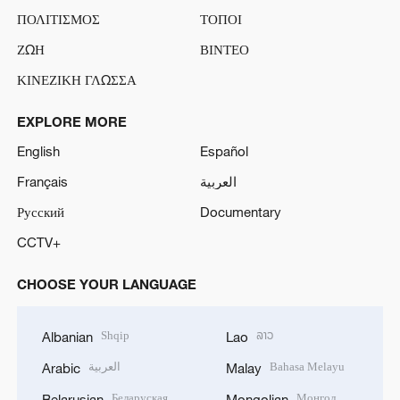
ΠΟΛΙΤΙΣΜΟΣ
ΤΟΠΟΙ
ΖΩΗ
ΒΙΝΤΕΟ
ΚΙΝΕΖΙΚΗ ΓΛΩΣΣΑ
EXPLORE MORE
English
Español
Français
العربية
Русский
Documentary
CCTV+
CHOOSE YOUR LANGUAGE
Shqip
ລາວ
Albanian
Lao
العربية
Bahasa Melayu
Arabic
Malay
Беларуская
Монгол
Belarusian
Mongolian