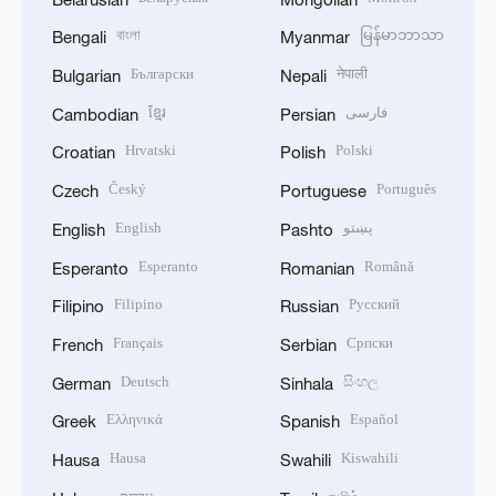
বাংলা
မြန်မာဘာသာ
Bengali
Myanmar
Български
नेपाली
Bulgarian
Nepali
ខ្មែរ
فارسی
Cambodian
Persian
Hrvatski
Polski
Croatian
Polish
Český
Português
Czech
Portuguese
English
پښتو
English
Pashto
Esperanto
Română
Esperanto
Romanian
Filipino
Русский
Filipino
Russian
Français
Српски
French
Serbian
Deutsch
සිංහල
German
Sinhala
Ελληνικά
Español
Greek
Spanish
Hausa
Kiswahili
Hausa
Swahili