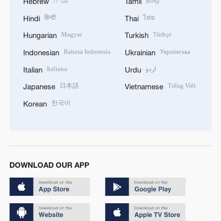
עברית
தமிழ்
Hebrew
Tamil
हिन्दी
ไทย
Hindi
Thai
Magyar
Türkçe
Hungarian
Turkish
Bahasa Indonesia
Українська
Indonesian
Ukrainian
Italiano
اردو
Italian
Urdu
日本語
Tiếng Việt
Japanese
Vietnamese
한국어
Korean
DOWNLOAD OUR APP