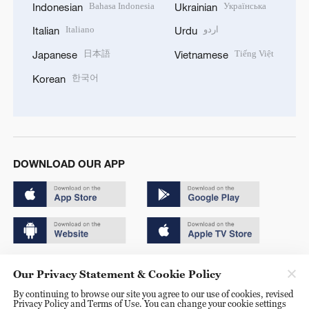
Bahasa Indonesia
Українська
Indonesian
Ukrainian
Italiano
اردو
Italian
Urdu
日本語
Tiếng Việt
Japanese
Vietnamese
한국어
Korean
DOWNLOAD OUR APP
Copyright © 2024 CGTN.
Our Privacy Statement & Cookie Policy
京ICP备20000184号
By continuing to browse our site you agree to our use of cookies, revised
Privacy Policy and Terms of Use. You can change your cookie settings