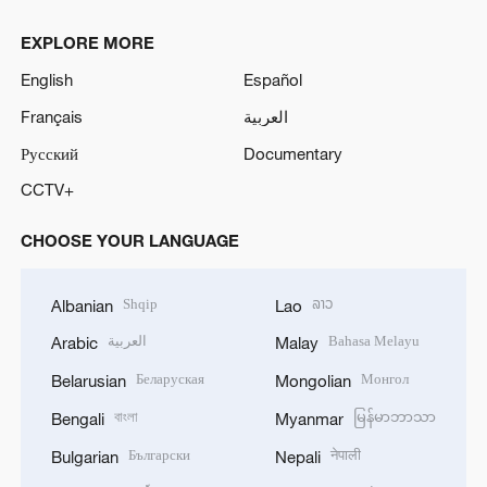
EXPLORE MORE
English
Español
Français
العربية
Русский
Documentary
CCTV+
CHOOSE YOUR LANGUAGE
Shqip
ລາວ
Albanian
Lao
العربية
Bahasa Melayu
Arabic
Malay
Беларуская
Монгол
Belarusian
Mongolian
বাংলা
မြန်မာဘာသာ
Bengali
Myanmar
Български
नेपाली
Bulgarian
Nepali