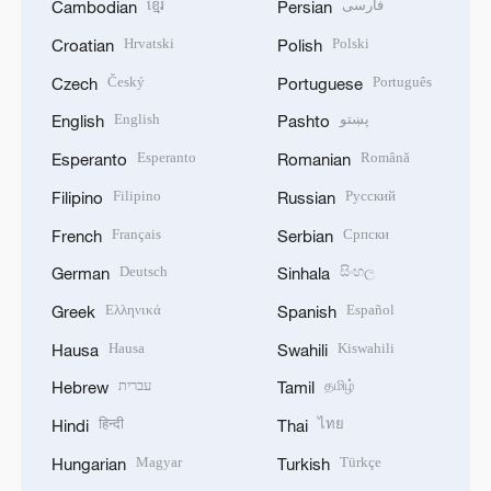
ខ្មែរ
فارسی
Cambodian
Persian
Hrvatski
Polski
Croatian
Polish
Český
Português
Czech
Portuguese
English
پښتو
English
Pashto
Esperanto
Română
Esperanto
Romanian
Filipino
Русский
Filipino
Russian
Français
Српски
French
Serbian
Deutsch
සිංහල
German
Sinhala
Ελληνικά
Español
Greek
Spanish
Hausa
Kiswahili
Hausa
Swahili
עברית
தமிழ்
Hebrew
Tamil
हिन्दी
ไทย
Hindi
Thai
Magyar
Türkçe
Hungarian
Turkish