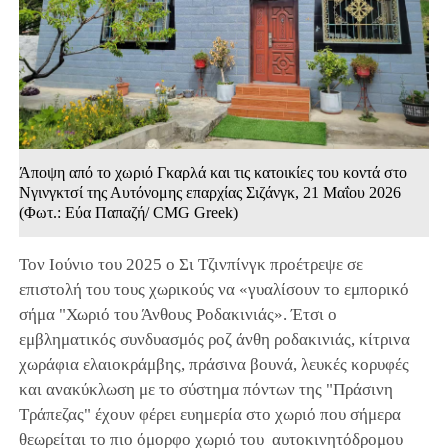
Άποψη από το χωριό Γκαρλά και τις κατοικίες του κοντά στο
Νγινγκτσί της Αυτόνομης επαρχίας Σιζάνγκ, 21 Μαΐου 2026
(Φωτ.: Εύα Παπαζή/ CMG Greek)
Τον Ιούνιο του 2025 ο Σι Τζινπίνγκ προέτρεψε σε
επιστολή του τους χωρικούς να «γυαλίσουν το εμπορικό
σήμα "Χωριό του Άνθους Ροδακινιάς». Έτσι ο
εμβληματικός συνδυασμός ροζ άνθη ροδακινιάς, κίτρινα
χωράφια ελαιοκράμβης, πράσινα βουνά, λευκές κορυφές
και ανακύκλωση με το σύστημα πόντων της "Πράσινη
Τράπεζας" έχουν φέρει ευημερία στο χωριό που σήμερα
θεωρείται το πιο όμορφο χωριό του αυτοκινητόδρομου