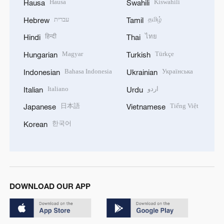
Hausa
Kiswahili
Hausa
Swahili
עברית
தமிழ்
Hebrew
Tamil
हिन्दी
ไทย
Hindi
Thai
Magyar
Türkçe
Hungarian
Turkish
Bahasa Indonesia
Українська
Indonesian
Ukrainian
Italiano
اردو
Italian
Urdu
日本語
Tiếng Việt
Japanese
Vietnamese
한국어
Korean
DOWNLOAD OUR APP