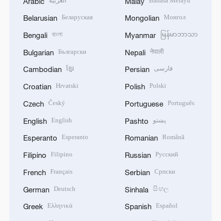
العربية
Bahasa Melayu
Arabic
Malay
Беларуская
Монгол
Belarusian
Mongolian
বাংলা
မြန်မာဘာသာ
Bengali
Myanmar
Български
नेपाली
Bulgarian
Nepali
ខ្មែរ
فارسی
Cambodian
Persian
Hrvatski
Polski
Croatian
Polish
Český
Português
Czech
Portuguese
English
پښتو
English
Pashto
Esperanto
Română
Esperanto
Romanian
Filipino
Русский
Filipino
Russian
Français
Српски
French
Serbian
Deutsch
සිංහල
German
Sinhala
Ελληνικά
Español
Greek
Spanish