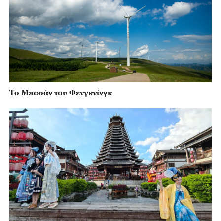
Το Μπασάν του Φενγκνίνγκ