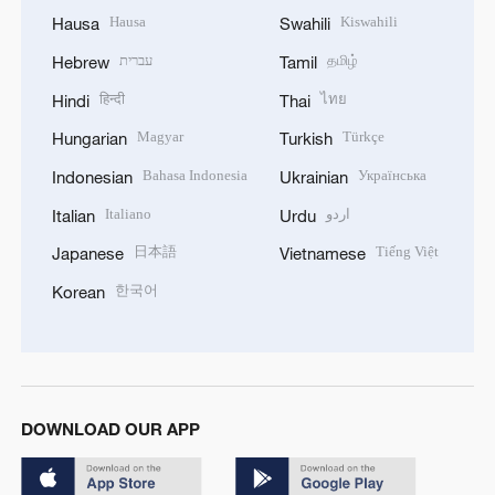
Hausa
Kiswahili
Hausa
Swahili
עברית
தமிழ்
Hebrew
Tamil
हिन्दी
ไทย
Hindi
Thai
Magyar
Türkçe
Hungarian
Turkish
Bahasa Indonesia
Українська
Indonesian
Ukrainian
Italiano
اردو
Italian
Urdu
日本語
Tiếng Việt
Japanese
Vietnamese
한국어
Korean
DOWNLOAD OUR APP