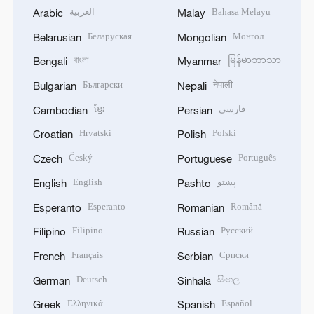
العربية
Bahasa Melayu
Arabic
Malay
Беларуская
Монгол
Belarusian
Mongolian
বাংলা
မြန်မာဘာသာ
Bengali
Myanmar
Български
नेपाली
Bulgarian
Nepali
ខ្មែរ
فارسی
Cambodian
Persian
Hrvatski
Polski
Croatian
Polish
Český
Português
Czech
Portuguese
English
پښتو
English
Pashto
Esperanto
Română
Esperanto
Romanian
Filipino
Русский
Filipino
Russian
Français
Српски
French
Serbian
Deutsch
සිංහල
German
Sinhala
Ελληνικά
Español
Greek
Spanish