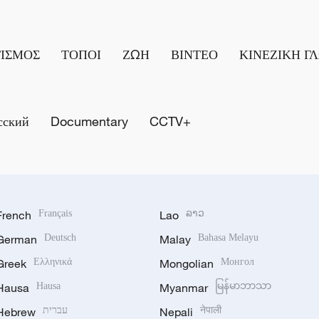
ΤΙΣΜΟΣ
ΤΟΠΟΙ
ΖΩΗ
ΒΙΝΤΕΟ
ΚΙΝΕΖΙΚΗ Γ
сский
Documentary
CCTV+
French
Français
Lao
ລາວ
German
Deutsch
Malay
Bahasa Melayu
Greek
Ελληνικά
Mongolian
Монгол
Hausa
Hausa
Myanmar
မြန်မာဘာသာ
Hebrew
עברית
Nepali
नेपाली