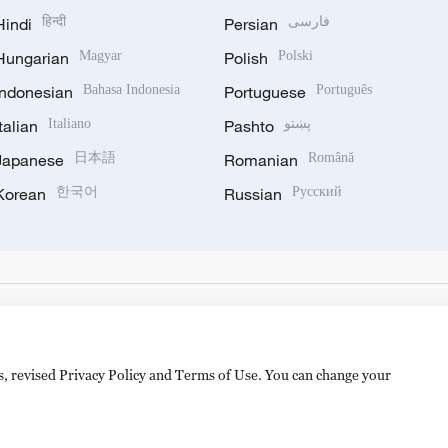
Hindi
हिन्दी
Persian
فارسی
Hungarian
Magyar
Polish
Polski
Indonesian
Bahasa Indonesia
Portuguese
Português
Italian
Italiano
Pashto
پښتو
Japanese
日本語
Romanian
Română
Korean
한국어
Russian
Русский
es, revised Privacy Policy and Terms of Use. You can change your
备 11010502050052号
Disinformation report hotline: 010-8506146