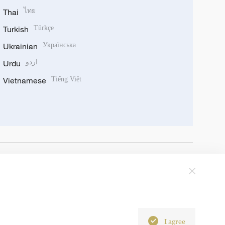
Thai
ไทย
Turkish
Türkçe
Ukrainian
Українська
Urdu
اردو
Vietnamese
Tiếng Việt
I agree
6