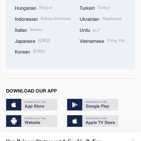
Magyar
Türkçe
Hungarian
Turkish
Bahasa Indonesia
Українська
Indonesian
Ukrainian
Italiano
اردو
Italian
Urdu
日本語
Tiếng Việt
Japanese
Vietnamese
한국어
Korean
DOWNLOAD OUR APP
Copyright © 2024 CGTN.
Our Privacy Statement & Cookie Policy