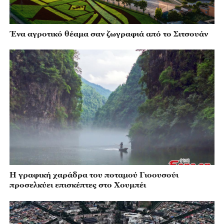
Ένα αγροτικό θέαμα σαν ζωγραφιά από το Σιτσουάν
Η γραφική χαράδρα του ποταμού Γιοουσούι
προσελκύει επισκέπτες στο Χουμπέι