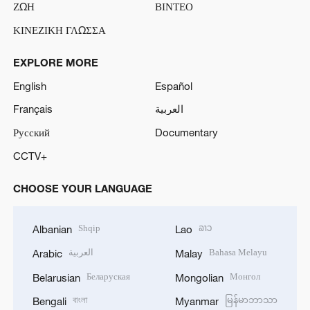
ΖΩΗ
ΒΙΝΤΕΟ
ΚΙΝΕΖΙΚΗ ΓΛΩΣΣΑ
EXPLORE MORE
English
Español
Français
العربية
Русский
Documentary
CCTV+
CHOOSE YOUR LANGUAGE
Shqip
ລາວ
Albanian
Lao
العربية
Bahasa Melayu
Arabic
Malay
Беларуская
Монгол
Belarusian
Mongolian
বাংলা
မြန်မာဘာသာ
Bengali
Myanmar