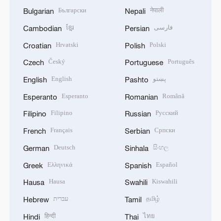
Български
नेपाली
Bulgarian
Nepali
ខ្មែរ
فارسی
Cambodian
Persian
Hrvatski
Polski
Croatian
Polish
Český
Português
Czech
Portuguese
English
پښتو
English
Pashto
Esperanto
Română
Esperanto
Romanian
Filipino
Русский
Filipino
Russian
Français
Српски
French
Serbian
Deutsch
සිංහල
German
Sinhala
Ελληνικά
Español
Greek
Spanish
Hausa
Kiswahili
Hausa
Swahili
עברית
தமிழ்
Hebrew
Tamil
हिन्दी
ไทย
Hindi
Thai