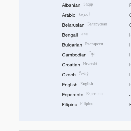
Albanian
Shqip
Arabic
العربية
Belarusian
Беларуская
Bengali
বাংলা
Bulgarian
Български
Cambodian
ខ្មែរ
Croatian
Hrvatski
Czech
Český
English
English
Esperanto
Esperanto
Filipino
Filipino