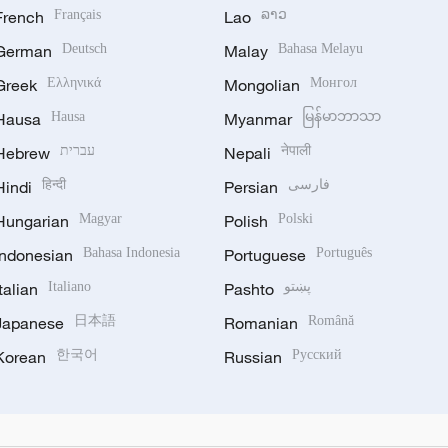
French
Français
Lao
ລາວ
German
Deutsch
Malay
Bahasa Melayu
Greek
Ελληνικά
Mongolian
Монгол
Hausa
Hausa
Myanmar
မြန်မာဘာသာ
Hebrew
עברית
Nepali
नेपाली
Hindi
हिन्दी
Persian
فارسی
Hungarian
Magyar
Polish
Polski
Indonesian
Bahasa Indonesia
Portuguese
Português
Italian
Italiano
Pashto
پښتو
Japanese
日本語
Romanian
Română
Korean
한국어
Russian
Русский