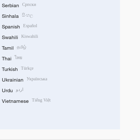
Serbian
Српски
Sinhala
සිංහල
Spanish
Español
Swahili
Kiswahili
Tamil
தமிழ்
Thai
ไทย
Turkish
Türkçe
Ukrainian
Українська
Urdu
اردو
Vietnamese
Tiếng Việt