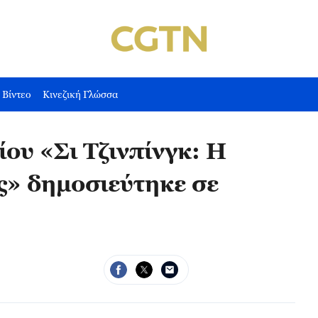
Βίντεο
Κινεζική Γλώσσα
ίου «Σι Τζινπίνγκ: Η
ς» δημοσιεύτηκε σε