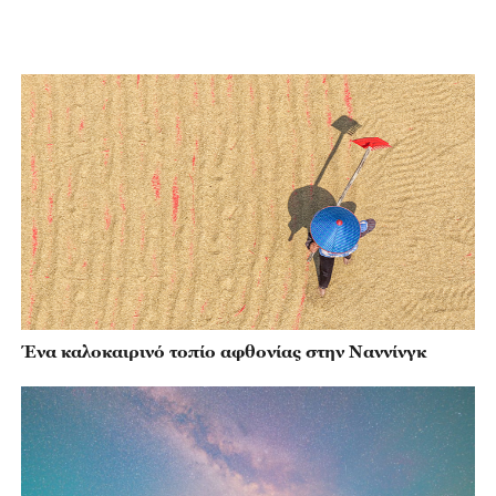
Ένα καλοκαιρινό τοπίο αφθονίας στην Ναννίνγκ