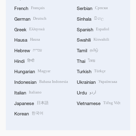
Français
Српски
French
Serbian
Deutsch
සිංහල
German
Sinhala
Ελληνικά
Español
Greek
Spanish
Hausa
Kiswahili
Hausa
Swahili
עברית
தமிழ்
Hebrew
Tamil
हिन्दी
ไทย
Hindi
Thai
Magyar
Türkçe
Hungarian
Turkish
Bahasa Indonesia
Українська
Indonesian
Ukrainian
Italiano
اردو
Italian
Urdu
日本語
Tiếng Việt
Japanese
Vietnamese
한국어
Korean