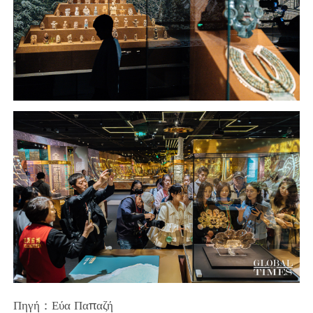
Πηγή：Εύα Παπαζή