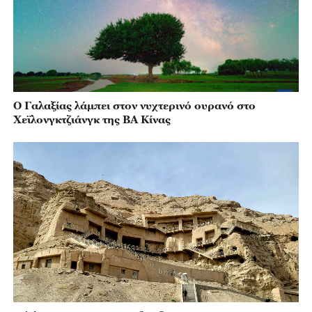
Ο Γαλαξίας λάμπει στον νυχτερινό ουρανό στο
Χεϊλονγκτζιάνγκ της ΒΑ Κίνας