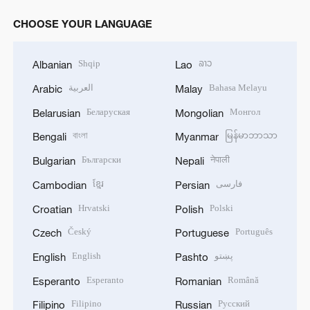
CHOOSE YOUR LANGUAGE
Shqip
ລາວ
Albanian
Lao
العربية
Bahasa Melayu
Arabic
Malay
Беларуская
Монгол
Belarusian
Mongolian
বাংলা
မြန်မာဘာသာ
Bengali
Myanmar
Български
नेपाली
Bulgarian
Nepali
ខ្មែរ
فارسی
Cambodian
Persian
Hrvatski
Polski
Croatian
Polish
Český
Português
Czech
Portuguese
English
پښتو
English
Pashto
Esperanto
Română
Esperanto
Romanian
Filipino
Русский
Filipino
Russian