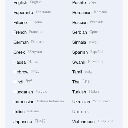
English
پښتو
English
Pashto
Esperanto
Română
Esperanto
Romanian
Filipino
Русский
Filipino
Russian
Français
Српски
French
Serbian
Deutsch
සිංහල
German
Sinhala
Ελληνικά
Español
Greek
Spanish
Hausa
Kiswahili
Hausa
Swahili
עברית
தமிழ்
Hebrew
Tamil
हिन्दी
ไทย
Hindi
Thai
Magyar
Türkçe
Hungarian
Turkish
Bahasa Indonesia
Українська
Indonesian
Ukrainian
Italiano
اردو
Italian
Urdu
日本語
Tiếng Việt
Japanese
Vietnamese