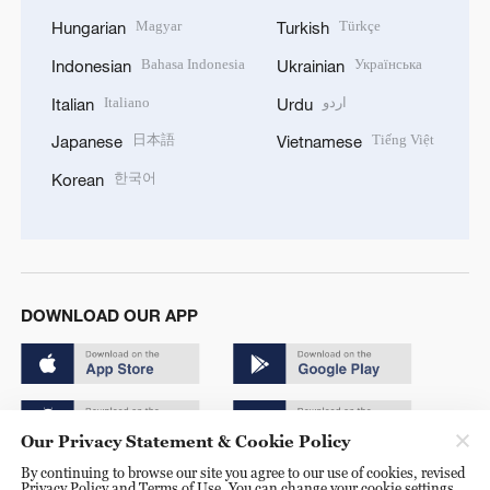
Magyar
Türkçe
Hungarian
Turkish
Bahasa Indonesia
Українська
Indonesian
Ukrainian
Italiano
اردو
Italian
Urdu
日本語
Tiếng Việt
Japanese
Vietnamese
한국어
Korean
DOWNLOAD OUR APP
Our Privacy Statement & Cookie Policy
By continuing to browse our site you agree to our use of cookies, revised
Copyright © 2024 CGTN.
Privacy Policy and Terms of Use. You can change your cookie settings