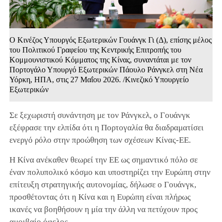
Ο Κινέζος Υπουργός Εξωτερικών Γουάνγκ Γι (Δ), επίσης μέλος
του Πολιτικού Γραφείου της Κεντρικής Επιτροπής του
Κομμουνιστικού Κόμματος της Κίνας, συναντάται με τον
Πορτογάλο Υπουργό Εξωτερικών Πάουλο Ράνγκελ στη Νέα
Υόρκη, ΗΠΑ, στις 27 Μαΐου 2026. /Κινεζικό Υπουργείο
Εξωτερικών
Σε ξεχωριστή συνάντηση με τον Ράνγκελ, ο Γουάνγκ
εξέφρασε την ελπίδα ότι η Πορτογαλία θα διαδραματίσει
ενεργό ρόλο στην προώθηση των σχέσεων Κίνας-ΕΕ.
Η Κίνα ανέκαθεν θεωρεί την ΕΕ ως σημαντικό πόλο σε
έναν πολυπολικό κόσμο και υποστηρίζει την Ευρώπη στην
επίτευξη στρατηγικής αυτονομίας, δήλωσε ο Γουάνγκ,
προσθέτοντας ότι η Κίνα και η Ευρώπη είναι πλήρως
ικανές να βοηθήσουν η μία την άλλη να πετύχουν προς
αμοιβαίο όφελος.