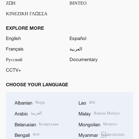
ΖΩΗ
ΒΙΝΤΕΟ
ΚΙΝΕΖΙΚΗ ΓΛΩΣΣΑ
EXPLORE MORE
English
Español
Français
العربية
Русский
Documentary
CCTV+
CHOOSE YOUR LANGUAGE
Shqip
ລາວ
Albanian
Lao
العربية
Bahasa Melayu
Arabic
Malay
Беларуская
Монгол
Belarusian
Mongolian
বাংলা
မြန်မာဘာသာ
Bengali
Myanmar