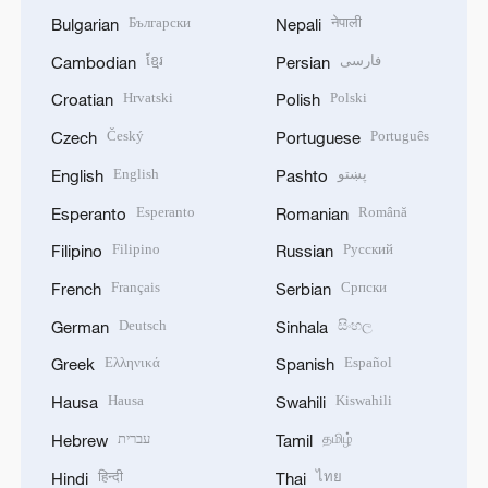
Български
नेपाली
Bulgarian
Nepali
ខ្មែរ
فارسی
Cambodian
Persian
Hrvatski
Polski
Croatian
Polish
Český
Português
Czech
Portuguese
English
پښتو
English
Pashto
Esperanto
Română
Esperanto
Romanian
Filipino
Русский
Filipino
Russian
Français
Српски
French
Serbian
Deutsch
සිංහල
German
Sinhala
Ελληνικά
Español
Greek
Spanish
Hausa
Kiswahili
Hausa
Swahili
עברית
தமிழ்
Hebrew
Tamil
हिन्दी
ไทย
Hindi
Thai