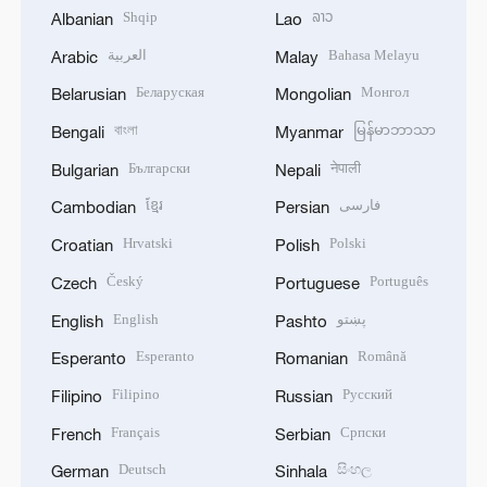
Shqip
ລາວ
Albanian
Lao
العربية
Bahasa Melayu
Arabic
Malay
Беларуская
Монгол
Belarusian
Mongolian
বাংলা
မြန်မာဘာသာ
Bengali
Myanmar
Български
नेपाली
Bulgarian
Nepali
ខ្មែរ
فارسی
Cambodian
Persian
Hrvatski
Polski
Croatian
Polish
Český
Português
Czech
Portuguese
English
پښتو
English
Pashto
Esperanto
Română
Esperanto
Romanian
Filipino
Русский
Filipino
Russian
Français
Српски
French
Serbian
Deutsch
සිංහල
German
Sinhala