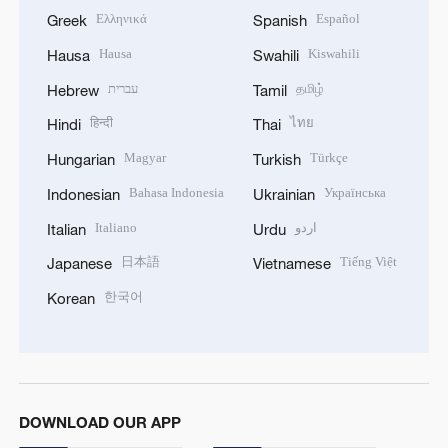
Ελληνικά
Español
Greek
Spanish
Hausa
Kiswahili
Hausa
Swahili
עברית
தமிழ்
Hebrew
Tamil
हिन्दी
ไทย
Hindi
Thai
Magyar
Türkçe
Hungarian
Turkish
Bahasa Indonesia
Українська
Indonesian
Ukrainian
Italiano
اردو
Italian
Urdu
日本語
Tiếng Việt
Japanese
Vietnamese
한국어
Korean
DOWNLOAD OUR APP