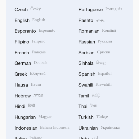
Český
Português
Czech
Portuguese
English
پښتو
English
Pashto
Esperanto
Română
Esperanto
Romanian
Filipino
Русский
Filipino
Russian
Français
Српски
French
Serbian
Deutsch
සිංහල
German
Sinhala
Ελληνικά
Español
Greek
Spanish
Hausa
Kiswahili
Hausa
Swahili
עברית
தமிழ்
Hebrew
Tamil
हिन्दी
ไทย
Hindi
Thai
Magyar
Türkçe
Hungarian
Turkish
Bahasa Indonesia
Українська
Indonesian
Ukrainian
Italiano
اردو
Italian
Urdu