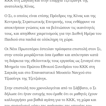
ΚΚΚ στη Σαγκάη και στην επαρχία Τζετζιάνγκ της
ανατολικής Κίνας.
Ο Σι, ο οποίος είναι επίσης Πρόεδρος της Κίνας και της
Κεντρικής Στρατιωτικής Επιτροπής, τους ενθάρρυνε να
αποκτήσουν γνώσεις και να βελτιώσουν τις ικανότητές
τους, και απηύθυνε χαιρετισμούς για την Διεθνή Ημέρα του
Παιδιού στα παιδιά σε ολόκληρη τη χώρα.
Οι Νέοι Πρωτοπόροι έστειλαν πρόσφατα επιστολή στον Σι,
στην οποία μοιράζονται όσα έμαθαν και απέκτησαν κατά
τη διάρκεια της εθελοντικής τους εργασίας ως ξεναγοί στο
Μνημείο του Πρώτου Εθνικού Συνεδρίου του ΚΚΚ στη
Σαγκάη και στο Επαναστατικό Μουσείο Νανχού στο
Τζιασίνγκ της Τζετζιάνγκ.
Στην επιστολή που χρονολογείται από το Σάββατο, ο Σι
δήλωσε ότι ήταν ευτυχής που έμαθε ότι οι μαθητές έχουν
καλλιεργήσει μια βαθιά αγάπη για το ΚΚΚ, τη χώρα και
τον σοσιαλισμό μέσω της αφήγησης της ιστορίας του