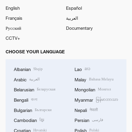
English
Español
Français
العربية
Русский
Documentary
CCTV+
CHOOSE YOUR LANGUAGE
Shqip
ລາວ
Albanian
Lao
العربية
Bahasa Melayu
Arabic
Malay
Беларуская
Монгол
Belarusian
Mongolian
বাংলা
မြန်မာဘာသာ
Bengali
Myanmar
Български
नेपाली
Bulgarian
Nepali
ខ្មែរ
فارسی
Cambodian
Persian
Hrvatski
Polski
Croatian
Polish