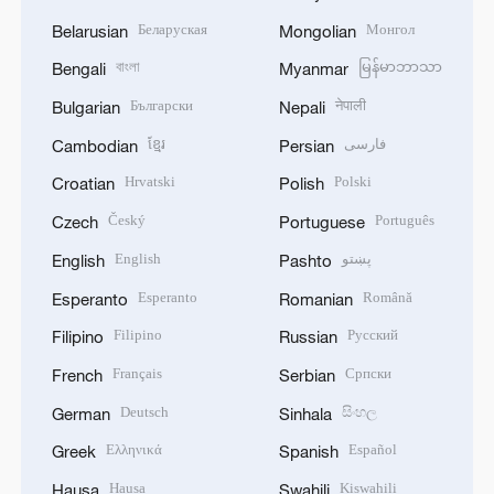
Беларуская
Монгол
Belarusian
Mongolian
বাংলা
မြန်မာဘာသာ
Bengali
Myanmar
Български
नेपाली
Bulgarian
Nepali
ខ្មែរ
فارسی
Cambodian
Persian
Hrvatski
Polski
Croatian
Polish
Český
Português
Czech
Portuguese
English
پښتو
English
Pashto
Esperanto
Română
Esperanto
Romanian
Filipino
Русский
Filipino
Russian
Français
Српски
French
Serbian
Deutsch
සිංහල
German
Sinhala
Ελληνικά
Español
Greek
Spanish
Hausa
Kiswahili
Hausa
Swahili