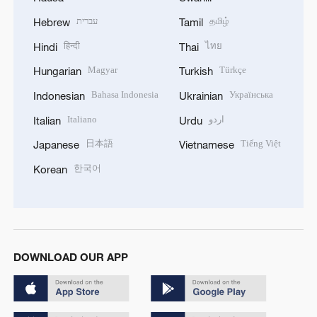
עברית
தமிழ்
Hebrew
Tamil
हिन्दी
ไทย
Hindi
Thai
Magyar
Türkçe
Hungarian
Turkish
Bahasa Indonesia
Українська
Indonesian
Ukrainian
Italiano
اردو
Italian
Urdu
日本語
Tiếng Việt
Japanese
Vietnamese
한국어
Korean
DOWNLOAD OUR APP