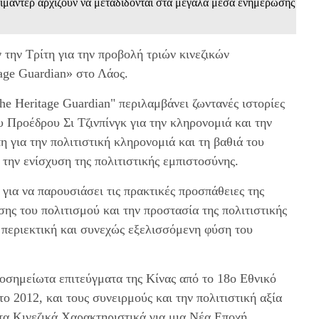
κιμαντέρ αρχίζουν να μεταδίδονται στα μεγάλα μέσα ενημέρωσης
 την Τρίτη για την προβολή τριών κινεζικών
age Guardian» στο Λάος.
 Heritage Guardian" περιλαμβάνει ζωντανές ιστορίες
υ Προέδρου Σι Τζινπίνγκ για την κληρονομιά και την
η για την πολιτιστική κληρονομιά και τη βαθιά του
 την ενίσχυση της πολιτιστικής εμπιστοσύνης.
για να παρουσιάσει τις πρακτικές προσπάθειες της
σης του πολιτισμού και την προστασία της πολιτιστικής
, περιεκτική και συνεχώς εξελισσόμενη φύση του
ιοσημείωτα επιτεύγματα της Κίνας από το 18ο Εθνικό
 2012, και τους συνειρμούς και την πολιτιστική αξία
 τα Κινεζικά Χαρακτηριστικά για μια Νέα Εποχή.