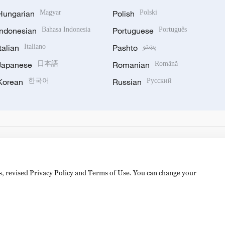
Hungarian
Magyar
Polish
Polski
Indonesian
Bahasa Indonesia
Portuguese
Português
Italian
Italiano
Pashto
پښتو
Japanese
日本語
Romanian
Română
Korean
한국어
Russian
Русский
es, revised Privacy Policy and Terms of Use. You can change your
备 11010502050052号
Disinformation report hotline: 010-8506146