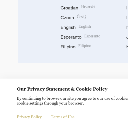
Croatian
Hrvatski
Czech
Český
English
English
Esperanto
Esperanto
Filipino
Filipino
DOWNLOAD OUR APP
Our Privacy Statement & Cookie Policy
By continuing to browse our site you agree to our use of cooki
cookie settings through your browser.
Privacy Policy
Terms of Use
Copyright © 2024 CGTN.
京ICP备20000184号
京公网安