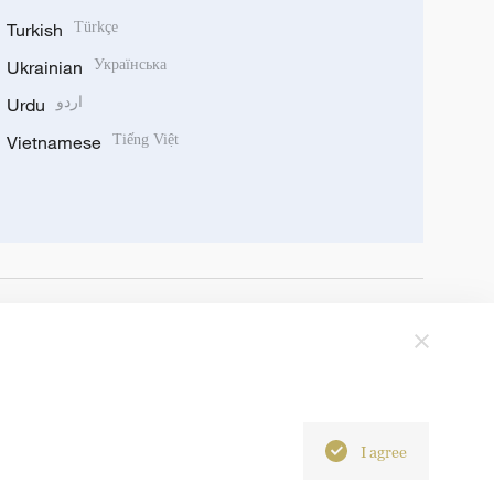
Turkish
Türkçe
Ukrainian
Українська
Urdu
اردو
Vietnamese
Tiếng Việt
I agree
6