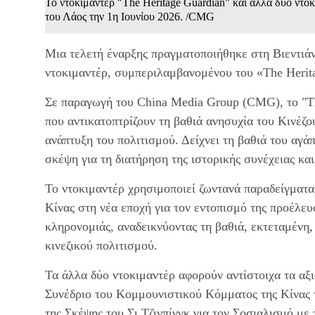
Το ντοκιμαντέρ "The Heritage Guardian" και άλλα δύο ντο
του Λάος την 1η Ιουνίου 2026. /CMG
Μια τελετή έναρξης πραγματοποιήθηκε στη Βιεντιάν
ντοκιμαντέρ, συμπεριλαμβανομένου του «The Herit
Σε παραγωγή του China Media Group (CMG), το "The
που αντικατοπτρίζουν τη βαθιά ανησυχία του Κινέζο
ανάπτυξη του πολιτισμού. Δείχνει τη βαθιά του αγάπ
σκέψη για τη διατήρηση της ιστορικής συνέχειας και
Το ντοκιμαντέρ χρησιμοποιεί ζωντανά παραδείγματα 
Κίνας στη νέα εποχή για τον εντοπισμό της προέλευ
κληρονομιάς, αναδεικνύοντας τη βαθιά, εκτεταμένη
κινεζικού πολιτισμού.
Τα άλλα δύο ντοκιμαντέρ αφορούν αντίστοιχα τα αξ
Συνέδριο του Κομμουνιστικού Κόμματος της Κίνας το
της Σκέψης του Σι Τζινπίνγκ για τον Σοσιαλισμό με