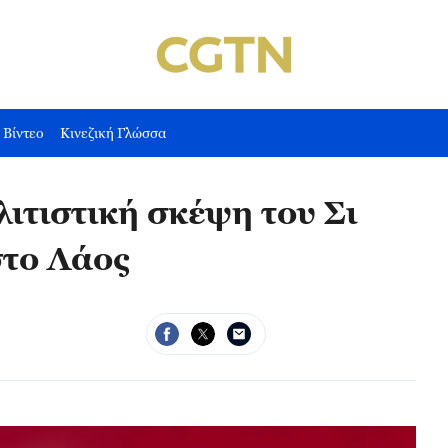
Βίντεο
Κινεζική Γλώσσα
λιτιστική σκέψη του Σι
στο Λάος