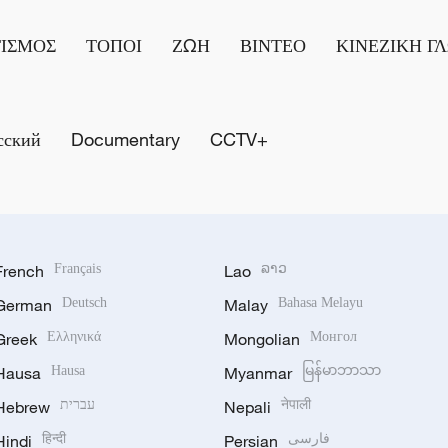
ΤΙΣΜΟΣ
ΤΟΠΟΙ
ΖΩΗ
ΒΙΝΤΕΟ
ΚΙΝΕΖΙΚΗ Γ
сский
Documentary
CCTV+
French
Français
Lao
ລາວ
German
Deutsch
Malay
Bahasa Melayu
Greek
Ελληνικά
Mongolian
Монгол
Hausa
Hausa
Myanmar
မြန်မာဘာသာ
Hebrew
עברית
Nepali
नेपाली
Hindi
हिन्दी
Persian
فارسی