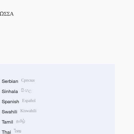
ΛΩΣΣΑ
Serbian
Српски
Sinhala
සිංහල
Spanish
Español
Swahili
Kiswahili
Tamil
தமிழ்
Thai
ไทย