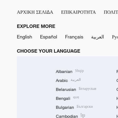
ΑΡΧΙΚΗ ΣΕΛΙΔΑ
ΕΠΙΚΑΙΡΟΤΗΤΑ
ΠΟΛΙ
EXPLORE MORE
English
Español
Français
العربية
Ру
CHOOSE YOUR LANGUAGE
Albanian
Shqip
Arabic
العربية
Belarusian
Беларуская
Bengali
বাংলা
Bulgarian
Български
Cambodian
ខ្មែរ