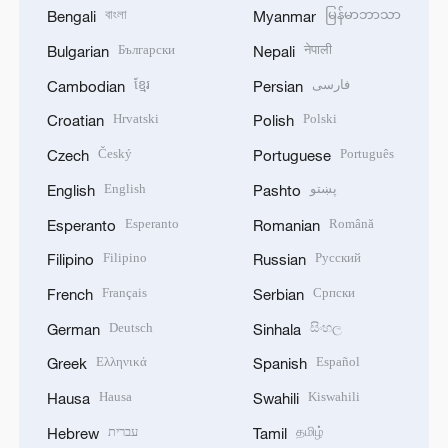
বাংলা
မြန်မာဘာသာ
Bengali
Myanmar
Български
नेपाली
Bulgarian
Nepali
ខ្មែរ
فارسی
Cambodian
Persian
Hrvatski
Polski
Croatian
Polish
Český
Português
Czech
Portuguese
English
پښتو
English
Pashto
Esperanto
Română
Esperanto
Romanian
Filipino
Русский
Filipino
Russian
Français
Српски
French
Serbian
Deutsch
සිංහල
German
Sinhala
Ελληνικά
Español
Greek
Spanish
Hausa
Kiswahili
Hausa
Swahili
עברית
தமிழ்
Hebrew
Tamil