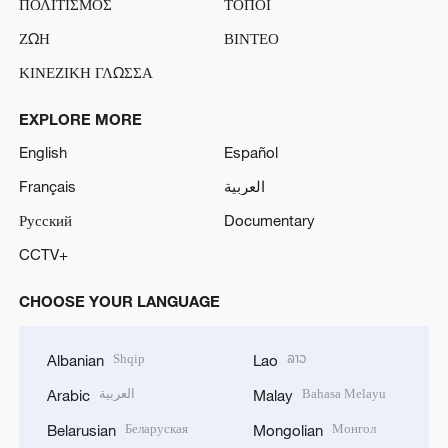
ΠΟΛΙΤΙΣΜΟΣ
ΤΟΠΟΙ
ΖΩΗ
ΒΙΝΤΕΟ
ΚΙΝΕΖΙΚΗ ΓΛΩΣΣΑ
EXPLORE MORE
English
Español
Français
العربية
Русский
Documentary
CCTV+
CHOOSE YOUR LANGUAGE
Shqip
ລາວ
Albanian
Lao
العربية
Bahasa Melayu
Arabic
Malay
Беларуская
Монгол
Belarusian
Mongolian