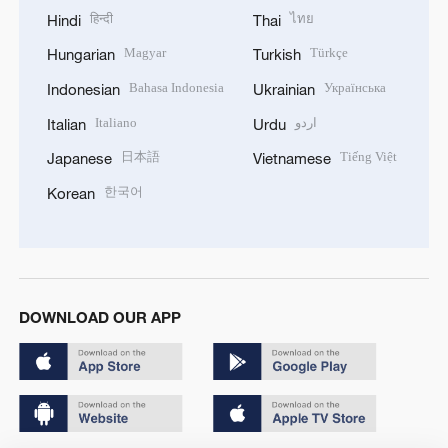
हिन्दी
ไทย
Hindi
Thai
Magyar
Türkçe
Hungarian
Turkish
Bahasa Indonesia
Українська
Indonesian
Ukrainian
Italiano
اردو
Italian
Urdu
日本語
Tiếng Việt
Japanese
Vietnamese
한국어
Korean
DOWNLOAD OUR APP