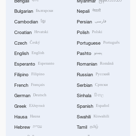
বাংলা
မြန်မာဘာသာ
Bengali
Myanmar
Български
नेपाली
Bulgarian
Nepali
ខ្មែរ
فارسی
Cambodian
Persian
Hrvatski
Polski
Croatian
Polish
Český
Português
Czech
Portuguese
English
پښتو
English
Pashto
Esperanto
Română
Esperanto
Romanian
Filipino
Русский
Filipino
Russian
Français
Српски
French
Serbian
Deutsch
සිංහල
German
Sinhala
Ελληνικά
Español
Greek
Spanish
Hausa
Kiswahili
Hausa
Swahili
עברית
தமிழ்
Hebrew
Tamil