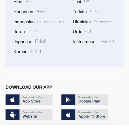
हिन्दी
ไทย
Hindi
Thai
Magyar
Türkçe
Hungarian
Turkish
Bahasa Indonesia
Українська
Indonesian
Ukrainian
Italiano
اردو
Italian
Urdu
日本語
Tiếng Việt
Japanese
Vietnamese
한국어
Korean
DOWNLOAD OUR APP