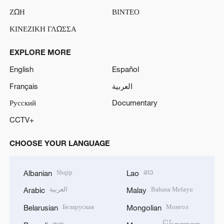
ΖΩΗ
ΒΙΝΤΕΟ
ΚΙΝΕΖΙΚΗ ΓΛΩΣΣΑ
EXPLORE MORE
English
Español
Français
العربية
Русский
Documentary
CCTV+
CHOOSE YOUR LANGUAGE
Shqip
ລາວ
Albanian
Lao
العربية
Bahasa Melayu
Arabic
Malay
Беларуская
Монгол
Belarusian
Mongolian