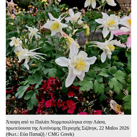
Άποψη από το Παλάτι Νορμπουλίνγκα στην Λάσα,
πρωτεύουσα της Αυτόνομης Περιοχής Σιζάνγκ, 22 Μαΐου 2026
(Φωτ.: Εύα Παπαζή / CMG Greek)