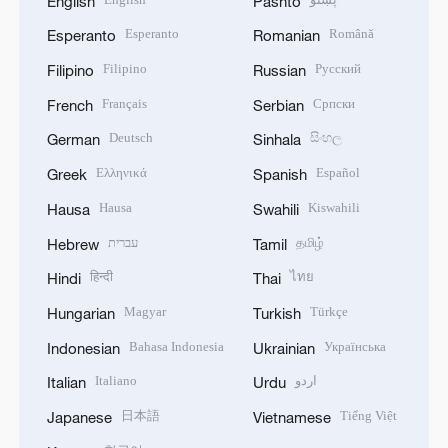
English
Pashto
Esperanto
Română
Esperanto
Romanian
Filipino
Русский
Filipino
Russian
Français
Српски
French
Serbian
Deutsch
සිංහල
German
Sinhala
Ελληνικά
Español
Greek
Spanish
Hausa
Kiswahili
Hausa
Swahili
עברית
தமிழ்
Hebrew
Tamil
हिन्दी
ไทย
Hindi
Thai
Magyar
Türkçe
Hungarian
Turkish
Bahasa Indonesia
Українська
Indonesian
Ukrainian
Italiano
اردو
Italian
Urdu
日本語
Tiếng Việt
Japanese
Vietnamese