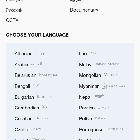
Русский
Documentary
CCTV+
CHOOSE YOUR LANGUAGE
Shqip
ລາວ
Albanian
Lao
العربية
Bahasa Melayu
Arabic
Malay
Беларуская
Монгол
Belarusian
Mongolian
বাংলা
မြန်မာဘာသာ
Bengali
Myanmar
Български
नेपाली
Bulgarian
Nepali
ខ្មែរ
فارسی
Cambodian
Persian
Hrvatski
Polski
Croatian
Polish
Český
Português
Czech
Portuguese
English
پښتو