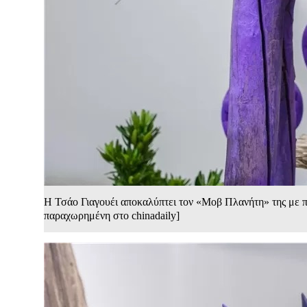
Η Τσάο Γιαγουέι αποκαλύπτει τον «Μοβ Πλανήτη» της με π
παραχωρημένη στο chinadaily]