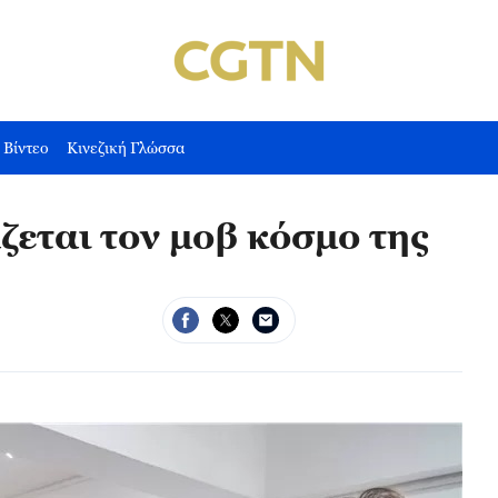
Βίντεο
Κινεζική Γλώσσα
ζεται τον μοβ κόσμο της