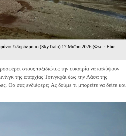
υράνιο Σιδηρόδρομο (SkyTrain) 17 Mαΐου 2026 (Φωτ.: Εύα
ροσφέρει στους ταξιδιώτες την ευκαιρία να καλύψουν
ινίνγκ της επαρχίας Τσινγκχάι έως την Λάσα της
ς. Θα σας ενδιέφερε; Ας δούμε τι μπορείτε να δείτε και