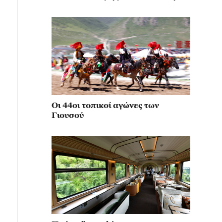
κίνηση για την αναβίωση του
μιλιταρισμού
Οι 44οι τοπικοί αγώνες των
Γιουσού