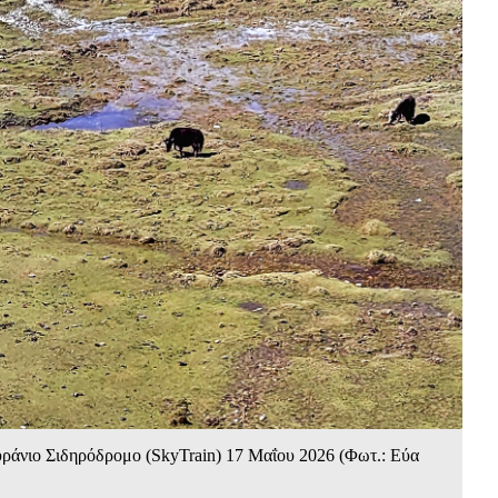
υράνιο Σιδηρόδρομο (SkyTrain) 17 Mαΐου 2026 (Φωτ.: Εύα