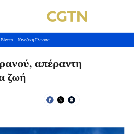
Βίντεο
Κινεζική Γλώσσα
υρανού, απέραντη
α ζωή