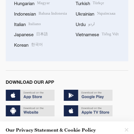
Magyar
Türkçe
Hungarian
Turkish
Bahasa Indonesia
Українська
Indonesian
Ukrainian
Italiano
اردو
Italian
Urdu
日本語
Tiếng Việt
Japanese
Vietnamese
한국어
Korean
DOWNLOAD OUR APP
Copyright © 2024 CGTN.
Our Privacy Statement & Cookie Policy