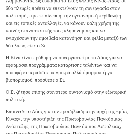
Λαμβάνοντας ως ευκαιρία το Έτος Φιλίας Κίνας-Λάος, οι
δύο πλευρές πρέπει να επεκτείνουν τη συνεργασία στον
πολιτισμό, την εκπαίδευση, την υγειονομική περίθαλψη
και τις τοπικές ανταλλαγές, να κάνουν καλή χρήση της
κοινής επαναστατικής τους κληρονομιάς και να
ενισχύσουν την αμοιβαία κατανόηση και φιλία μεταξύ των
δύο λαών, είπε ο Σι.
Η Κίνα είναι πρόθυμη να συνεργαστεί με το Λάος για να
εφαρμόσει προγράμματα κατάρτισης ταλέντων και να
προσφέρει περισσότερα «μικρά αλλά όμορφα» έργα
βιοπορισμού, πρόσθεσε ο Σι.
Ο Σι ζήτησε επίσης στενότερο συντονισμό στην εξωτερική
πολιτική.
Επαίνεσε το Λάος για την προσήλωση στην αρχή της «μίας
Κίνας», την υποστήριξη της Πρωτοβουλίας Παγκόσμιας
Ανάπτυξης, της Πρωτοβουλίας Παγκόσμιας Ασφάλειας,
της Πρωτοβουλίας Παγκόσμιου Πολιτισμού, της