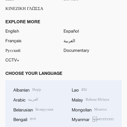
ΚΙΝΕΖΙΚΗ ΓΛΩΣΣΑ
EXPLORE MORE
English
Español
Français
العربية
Русский
Documentary
CCTV+
CHOOSE YOUR LANGUAGE
Shqip
ລາວ
Albanian
Lao
العربية
Bahasa Melayu
Arabic
Malay
Беларуская
Монгол
Belarusian
Mongolian
বাংলা
မြန်မာဘာသာ
Bengali
Myanmar