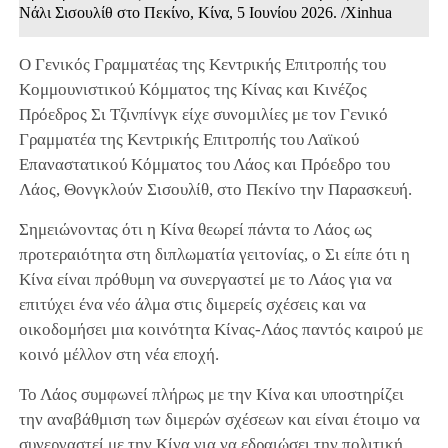
Νάλι Σισουλίθ στο Πεκίνο, Κίνα, 5 Ιουνίου 2026. /Xinhua
Ο Γενικός Γραμματέας της Κεντρικής Επιτροπής του
Κομμουνιστικού Κόμματος της Κίνας και Κινέζος
Πρόεδρος Σι Τζινπίνγκ είχε συνομιλίες με τον Γενικό
Γραμματέα της Κεντρικής Επιτροπής του Λαϊκού
Επαναστατικού Κόμματος του Λάος και Πρόεδρο του
Λάος, Θονγκλούν Σισουλίθ, στο Πεκίνο την Παρασκευή.
Σημειώνοντας ότι η Κίνα θεωρεί πάντα το Λάος ως
προτεραιότητα στη διπλωματία γειτονίας, ο Σι είπε ότι η
Κίνα είναι πρόθυμη να συνεργαστεί με το Λάος για να
επιτύχει ένα νέο άλμα στις διμερείς σχέσεις και να
οικοδομήσει μια κοινότητα Κίνας-Λάος παντός καιρού με
κοινό μέλλον στη νέα εποχή.
Το Λάος συμφωνεί πλήρως με την Κίνα και υποστηρίζει
την αναβάθμιση των διμερών σχέσεων και είναι έτοιμο να
συνεργαστεί με την Κίνα για να εδραιώσει την πολιτική