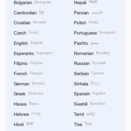
Български
नेपाली
Bulgarian
Nepali
ខ្មែរ
فارسی
Cambodian
Persian
Hrvatski
Polski
Croatian
Polish
Český
Português
Czech
Portuguese
English
پښتو
English
Pashto
Esperanto
Română
Esperanto
Romanian
Filipino
Русский
Filipino
Russian
Français
Српски
French
Serbian
Deutsch
සිංහල
German
Sinhala
Ελληνικά
Español
Greek
Spanish
Hausa
Kiswahili
Hausa
Swahili
עברית
தமிழ்
Hebrew
Tamil
हिन्दी
ไทย
Hindi
Thai