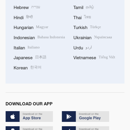
עברית
தமிழ்
Hebrew
Tamil
हिन्दी
ไทย
Hindi
Thai
Magyar
Türkçe
Hungarian
Turkish
Bahasa Indonesia
Українська
Indonesian
Ukrainian
Italiano
اردو
Italian
Urdu
日本語
Tiếng Việt
Japanese
Vietnamese
한국어
Korean
DOWNLOAD OUR APP