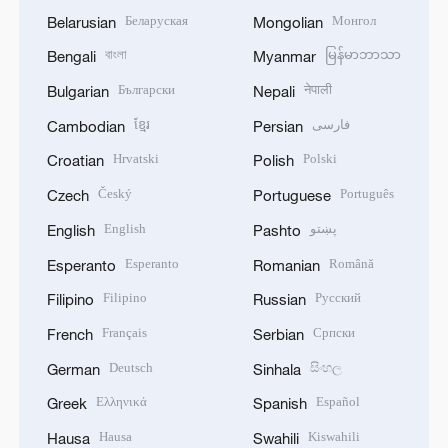
Беларуская
Монгол
Belarusian
Mongolian
বাংলা
မြန်မာဘာသာ
Bengali
Myanmar
Български
नेपाली
Bulgarian
Nepali
ខ្មែរ
فارسی
Cambodian
Persian
Hrvatski
Polski
Croatian
Polish
Český
Português
Czech
Portuguese
English
پښتو
English
Pashto
Esperanto
Română
Esperanto
Romanian
Filipino
Русский
Filipino
Russian
Français
Српски
French
Serbian
Deutsch
සිංහල
German
Sinhala
Ελληνικά
Español
Greek
Spanish
Hausa
Kiswahili
Hausa
Swahili