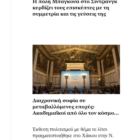
Η πόλη Μπαγκουά στο Σιντζιάνγκ
κερδίζει τους επισκέπτες με τη
συμμετρία και τις γεύσεις της
Διαχρονική σοφία σε
μεταβαλλόμενες εποχές:
Ακαδημαϊκοί από όλο τον κόσμο
συγκεντρώνονται στην Αθήνα για
το Δεύτερο Παγκόσμιο Συνέδριο
Έκθεση πολιτισμού με θέμα το λίτσι
Κλασικών Σπουδών
πραγματοποιήθηκε στο Χάικου στην Ν.