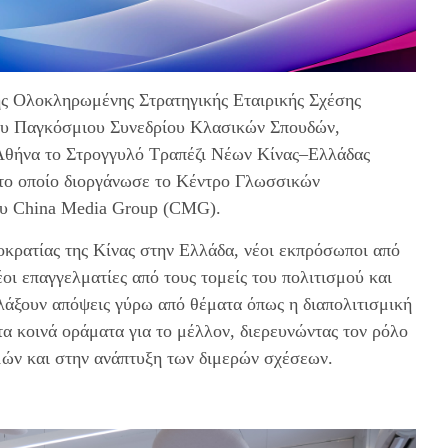
ης Ολοκληρωμένης Στρατηγικής Εταιρικής Σχέσης
2ου Παγκόσμιου Συνεδρίου Κλασικών Σπουδών,
ν Αθήνα το Στρογγυλό Τραπέζι Νέων Κίνας–Ελλάδας
 το οποίο διοργάνωσε το Κέντρο Γλωσσικών
ου China Media Group (CMG).
κρατίας της Κίνας στην Ελλάδα, νέοι εκπρόσωποι από
έοι επαγγελματίες από τους τομείς του πολιτισμού και
άξουν απόψεις γύρω από θέματα όπως η διαπολιτισμική
 τα κοινά οράματα για το μέλλον, διερευνώντας τον ρόλο
μών και στην ανάπτυξη των διμερών σχέσεων.